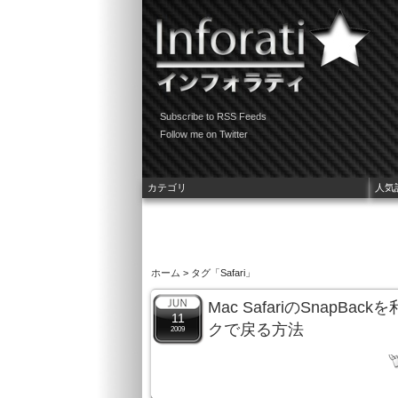
Subscribe to RSS Feeds
Follow me on Twitter
カテゴリ
人気
ホーム
> タグ「Safari」
Mac SafariのSnapB
11
クで戻る方法
2009