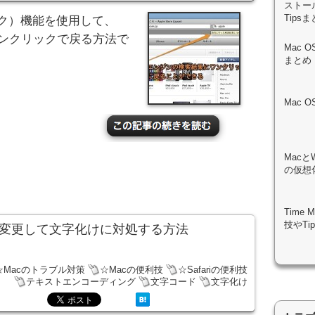
ストール
Tips
プバック）機能を使用して、
ワンクリックで戻る方法で
Mac 
まとめ
Mac 
Macと
の仮想化
Time
技やTi
ードを変更して文字化けに対処する方法
☆Macのトラブル対策
☆Macの便利技
☆Safariの便利技
テキストエンコーディング
文字コード
文字化け