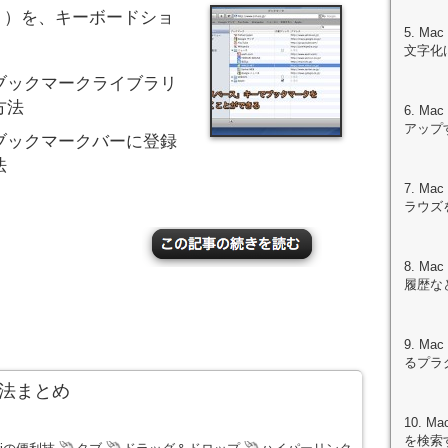
入り）を、キーボードショ
5. M
文字化
ブックマークライブラリ
方法
6. M
アップ
ブックマークバーに登録
法
7. M
ラウズ
8. M
履歴な
9. M
るプラ
作方法まとめ
10. M
を検索