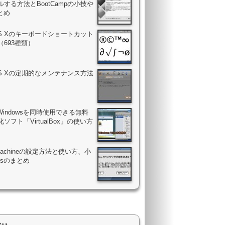
する方法とBootCampの小技や
まとめ
OS Xのキーボードショートカット
（693種類）
OS Xの定期的なメンテナンス方法
Windowsを同時使用できる無料
ソフト「VirtualBox」の使い方
 Machineの設定方法と使い方、小
psのまとめ