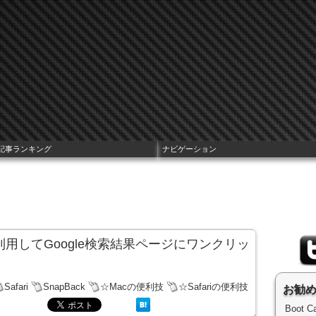
記事ランキング
ナビゲーション
ackを利用してGoogle検索結果ページにワンクリッ
Safari
SnapBack
☆Macの便利技
☆Safariの便利技
お勧
Boot