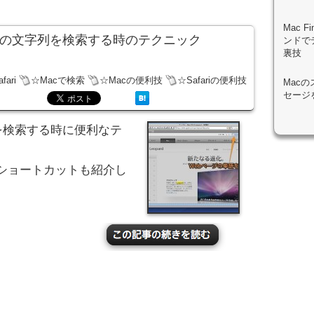
Mac 
ページ内の文字列を検索する時のテクニック
ンドで
裏技
afari
☆Macで検索
☆Macの便利技
☆Safariの便利技
Mac
セージ
句を検索する時に便利なテ
ショートカットも紹介し