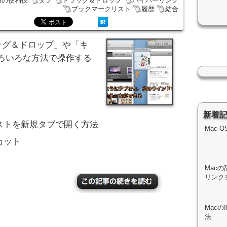
ariの便利技
タブ
ドラッグ＆ドロップ
ハイパーリンク
ブックマークリスト
履歴
結合
ラッグ＆ドロップ」や「キ
ろいろな方法で操作する
新着
ストを新規タブで開く方法
Mac 
カット
Macの
リンク
Mac
法