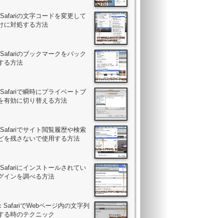
ac Safariの文字コードを変更して
けに対処する方法
ac Safariのブックマークをバック
する方法
ac Safariで瞬時にプライベートブ
を有効に切り替える方法
ac Safariでサイト閲覧履歴や検索
どを残さないで使用する方法
ac Safariにインストールされてい
グインを調べる方法
ac SafariでWebページ内の文字列
する時のテクニック