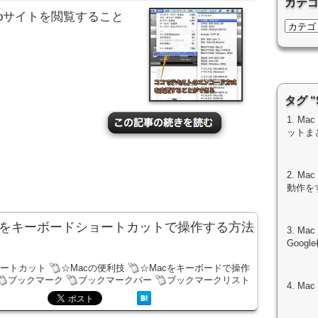
カテ
ebサイトを閲覧すること
タグ “
1. M
ットま
2. M
動作を
クマークをキーボードショートカットで操作する方法
3. M
Goo
ョートカット
☆Macの便利技
☆Macをキーボードで操作
ブックマーク
ブックマークバー
ブックマークリスト
4. M