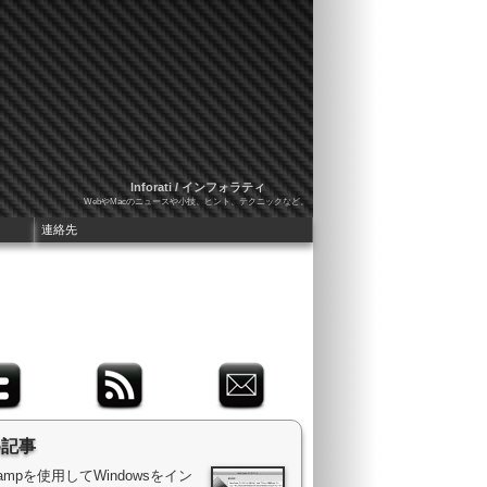
Inforati / インフォラティ
WebやMacのニュースや小技、ヒント、テクニックなど。
連絡先
め記事
 Campを使用してWindowsをイン