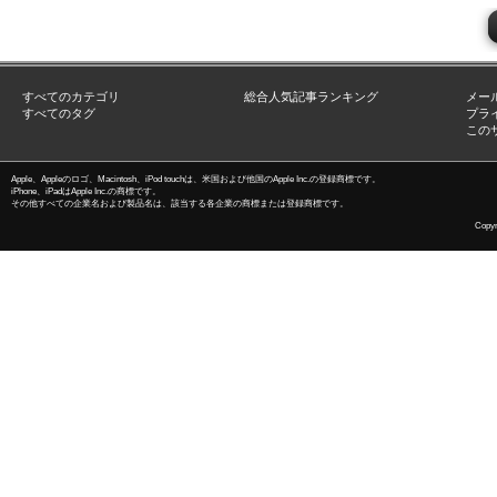
すべてのカテゴリ
総合人気記事ランキング
メー
すべてのタグ
プラ
この
Apple、Appleのロゴ、Macintosh、iPod touchは、米国および他国のApple Inc.の登録商標です。
iPhone、iPadはApple Inc.の商標です。
その他すべての企業名および製品名は、該当する各企業の商標または登録商標です。
Copyri