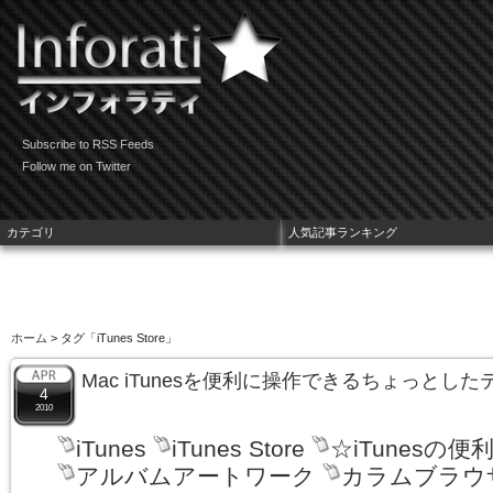
Subscribe to RSS Feeds
Follow me on Twitter
カテゴリ
人気記事ランキング
ホーム
> タグ「iTunes Store」
Mac iTunesを便利に操作できるちょっとし
4
2010
iTunes
iTunes Store
☆iTunesの便
アルバムアートワーク
カラムブラウ