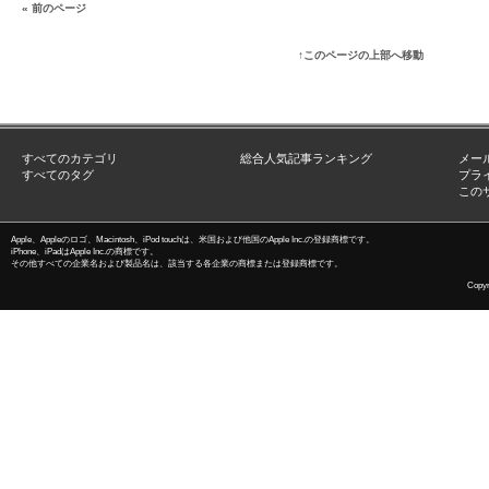
« 前のページ
↑このページの上部へ移動
すべてのカテゴリ
総合人気記事ランキング
メー
すべてのタグ
プラ
この
Apple、Appleのロゴ、Macintosh、iPod touchは、米国および他国のApple Inc.の登録商標です。
iPhone、iPadはApple Inc.の商標です。
その他すべての企業名および製品名は、該当する各企業の商標または登録商標です。
Copyri