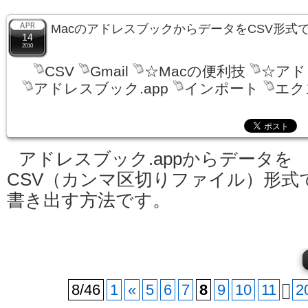
MacのアドレスブックからデータをCSV形式
14
2010
CSV
Gmail
☆Macの便利技
☆アド
アドレスブック.app
インポート
エク
アドレスブック.appからデータを
CSV（カンマ区切りファイル）形式
書き出す方法です。
8/46
1
«
5
6
7
8
9
10
11
2