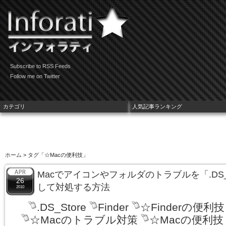
Subscribe to RSS Feeds
Follow me on Twitter
カテゴリ
人気記事ランキング
ホーム
> タグ「☆Macの便利技」
Macでアイコンやフォルダのトラブルを「.DS_
26
して対処する方法
2010
.DS_Store
Finder
☆Finderの便利技
☆Macのトラブル対策
☆Macの便利技