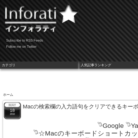
Subscribe to RSS Feeds
Follow me on Twitter
カテゴリ
人気記事ランキング
ホーム
Macの検索欄の入力語句をクリアできるキー
18
2010
Google
Ya
☆Macのキーボードショートカ