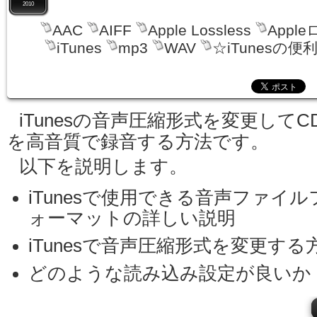
2010
AAC
AIFF
Apple Lossless
Appl
iTunes
mp3
WAV
☆iTunesの便
iTunesの音声圧縮形式を変更してC
を高音質で録音する方法です。
以下を説明します。
iTunesで使用できる音声ファイル
ォーマットの詳しい説明
iTunesで音声圧縮形式を変更する
どのような読み込み設定が良いか