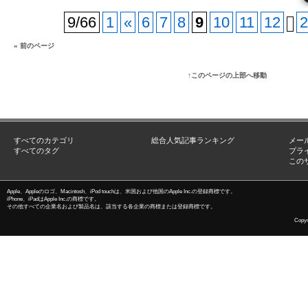
9/66
1
«
6
7
8
9
10
11
12
2
« 前のページ
↑このページの上部へ移動
すべてのカテゴリ
総合人気記事ランキング
メー
すべてのタグ
プラ
この
Apple、Appleのロゴ、Macintosh、iPod touchは、米国および他国のApple Inc.の登録商標です。
iPhone、iPadはApple Inc.の商標です。
その他すべての企業名および製品名は、該当する各企業の商標または登録商標です。
Copyri