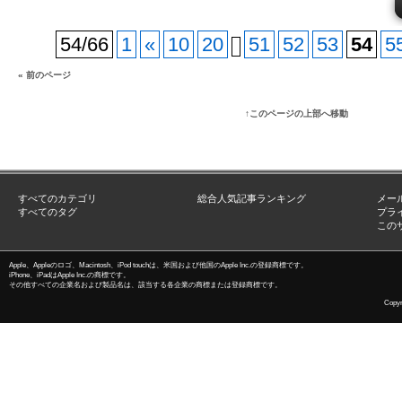
54/66
1
«
10
20
51
52
53
54
5
« 前のページ
↑このページの上部へ移動
すべてのカテゴリ
総合人気記事ランキング
メー
すべてのタグ
プラ
この
Apple、Appleのロゴ、Macintosh、iPod touchは、米国および他国のApple Inc.の登録商標です。
iPhone、iPadはApple Inc.の商標です。
その他すべての企業名および製品名は、該当する各企業の商標または登録商標です。
Copyri