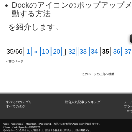
Dockのアイコンのポップアップ
動する方法
を紹介します。
35/66
1
«
10
20
32
33
34
35
36
37
« 前のページ
↑このページの上部へ移動
すべてのカテゴリ
総合人気記事ランキング
メー
すべてのタグ
プラ
この
Apple、Appleのロゴ、Macintosh、iPod touchは、米国および他国のApple Inc.の登録商標です。
iPhone、iPadはApple Inc.の商標です。
その他すべての企業名および製品名は、該当する各企業の商標または登録商標です。