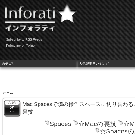
Subscribe to RSS Feeds
Follow me on Twitter
カテゴリ
人気記事ランキング
ホーム
Mac Spacesで隣の操作スペースに切り替
25
裏技
2009
Spaces
☆Macの裏技
☆M
☆Spaces