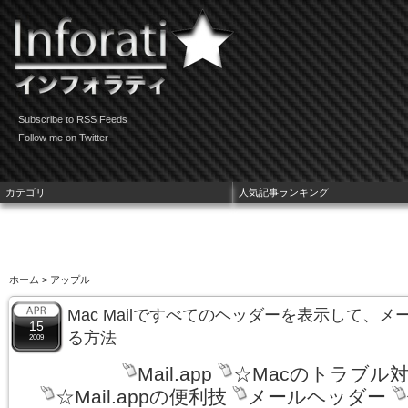
Subscribe to RSS Feeds
Follow me on Twitter
カテゴリ
人気記事ランキング
ホーム
> アップル
Mac Mailですべてのヘッダーを表示して、
15
る方法
2009
Mail.app
☆Macのトラブル
☆Mail.appの便利技
メールヘッダー