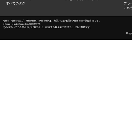
すべてのタグ
プラ
この
Apple、Appleのロゴ、Macintosh、iPod touchは、米国および他国のApple Inc.の登録商標です。
iPhone、iPadはApple Inc.の商標です。
その他すべての企業名および製品名は、該当する各企業の商標または登録商標です。
Copyri