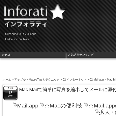
Subscribe to RSS Feeds
Follow me on Twitter
カテゴリ
人気記事ランキング
ホーム
>
アップル
>
MacのTipsとテクニック
>
02 インターネット
>
02 Mail.app
> Mac
Mac Mailで簡単に写真を縮小してメールに添
13
2009
Mail.app
☆Macの便利技
☆Mail.a
拡大・