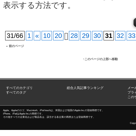
表示する方法です。
31/66
1
«
10
20
28
29
30
31
32
33
« 前のページ
↑このページの上部へ移動
すべてのカテゴリ
総合人気記事ランキング
メー
すべてのタグ
プラ
この
Apple、Appleのロゴ、Macintosh、iPod touchは、米国および他国のApple Inc.の登録商標です。
iPhone、iPadはApple Inc.の商標です。
その他すべての企業名および製品名は、該当する各企業の商標または登録商標です。
Copyri