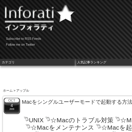
Subscribe to RSS Feeds
Follow me on Twitter
カテゴリ
人気記事ランキング
ホーム
> アップル
Macをシングルユーザーモードで起動する方
4
2009
UNIX
☆Macのトラブル対策
☆M
☆Macをメンテナンス
☆Macを