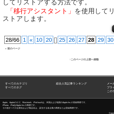
してリストアする方法です。
「移行アシスタント」
を使用して
ストアします。
28/66
1
«
10
20
25
26
27
28
29
30
« 前のページ
↑このページの上部へ移動
すべてのカテゴリ
総合人気記事ランキング
メー
すべてのタグ
プラ
この
Apple、Appleのロゴ、Macintosh、iPod touchは、米国および他国のApple Inc.の登録商標です。
iPhone、iPadはApple Inc.の商標です。
その他すべての企業名および製品名は、該当する各企業の商標または登録商標です。
Copyri