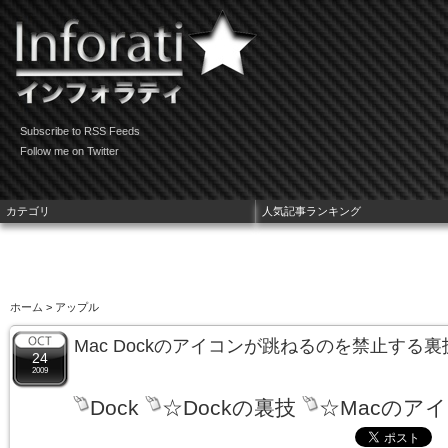
Subscribe to RSS Feeds
Follow me on Twitter
カテゴリ
人気記事ランキング
ホーム
> アップル
Mac Dockのアイコンが跳ねるのを禁止する裏
24
2009
Dock
☆Dockの裏技
☆Macのア