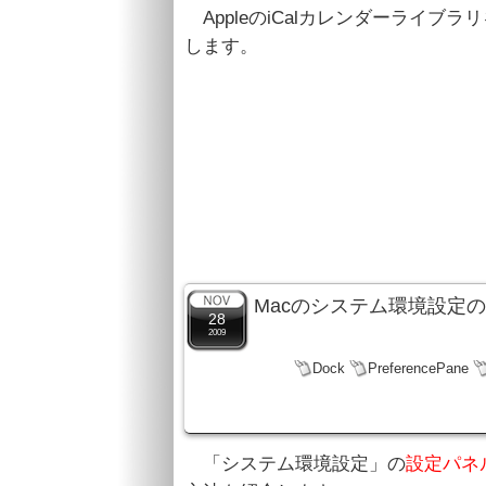
AppleのiCalカレンダーライブ
します。
Macのシステム環境設定
28
2009
Dock
PreferencePane
「システム環境設定」の
設定パネ