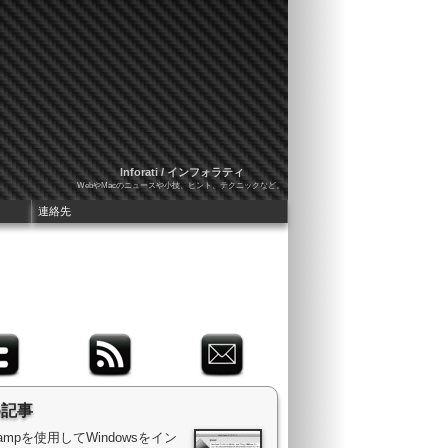
Inforati / インフォラティ
WebやMacのニュースや小技、ヒント、テクニックなど。
連絡先
め記事
 Campを使用してWindowsをイン