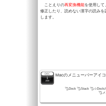
ことえりの
再変換機能
を使用して
修正したり、読めない漢字の読みを
します。
Macのメニューバーアイ
1
2009
Dock
Stack
☆Doc
メ