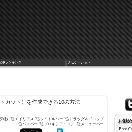
記事ランキング
ナビゲーション
ートカット）を作成できる10の方法
便利技
エイリアス
タイトルバー
ドラッグ＆ドロップ
お勧
パスバー
プロキシアイコン
メニューバー
Boot