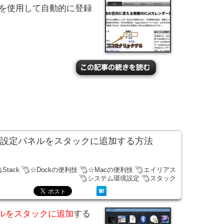
ラリを使用して自動的に登録
の設定パネルをスタックに追加する方法
Stack
☆Dockの便利技
☆Macの便利技
エイリアス
システム環境設定
スタック
ルをスタックに追加
する