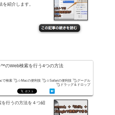
法を紹介します。
ogle™のWeb検索を行う4つの方法
acで検索
☆Macの便利技
☆Safariの便利技
グーグル
ドラッグ＆ドロップ
eb検索を行うの方法を４つ紹