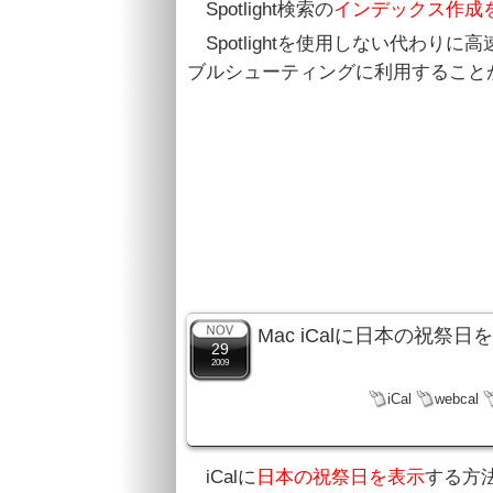
Spotlight検索の
インデックス作成
Spotlightを使用しない代わり
ブルシューティングに利用すること
Mac iCalに日本の祝
29
2009
iCal
webcal
iCalに
日本の祝祭日を表示
する方