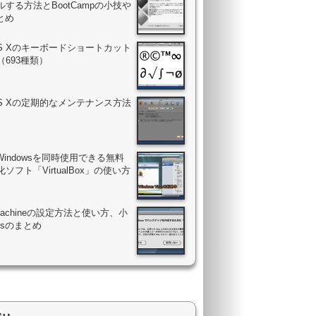
する方法とBootCampの小技や
まとめ
OS Xのキーボードショートカット
（693種類）
OS Xの定期的なメンテナンス方法
Windowsを同時使用できる無料
ソフト「VirtualBox」の使い方
 Machineの設定方法と使い方、小
psのまとめ