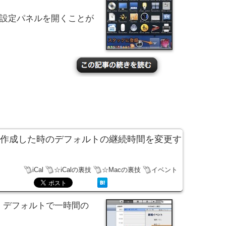
の設定パネルを開くことが
ントを作成した時のデフォルトの継続時間を変更す
iCal
☆iCalの裏技
☆Macの裏技
イベント
と、デフォルトで一時間の
。