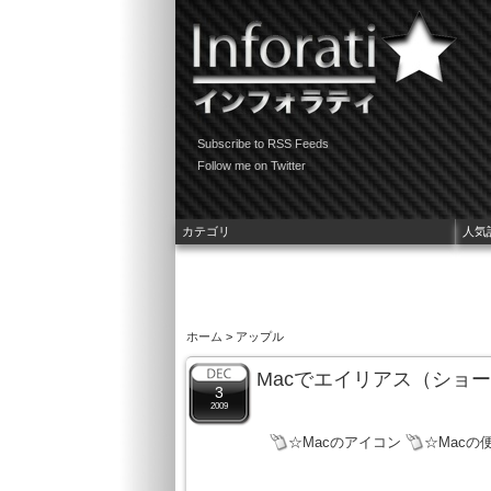
Subscribe to RSS Feeds
Follow me on Twitter
カテゴリ
人気
ホーム
> アップル
Macでエイリアス（ショ
3
2009
☆Macのアイコン
☆Macの