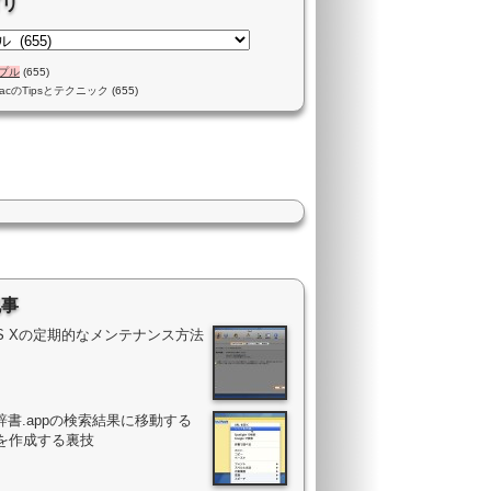
ゴリ
プル
(655)
acのTipsとテクニック
(655)
記事
OS Xの定期的なメンテナンス方法
辞書.appの検索結果に移動する
を作成する裏技