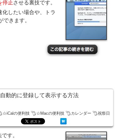
を停止
させる裏技です。
に高速化したい場合や、トラ
ができます。
祭日を自動的に登録して表示する方法
☆iCalの便利技
☆Macの便利技
カレンダー
祝祭日
法です。