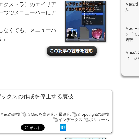
エクストラ）のエイリア
Mac
法
一つでメニューバーにア
Mac 
しなくても、メニューバ
ンドで
す。
裏技
Mac
セージ
索インデックスの作成を停止する裏技
Macの裏技
☆Macを高速化・最適化
☆Spotlightの裏技
インデックス
ボリューム