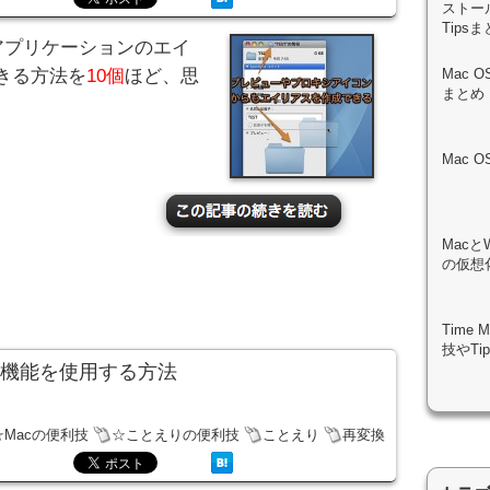
ストール
Tips
、アプリケーションのエイ
きる方法を
10個
ほど、思
Mac 
まとめ
Mac 
Macと
の仮想化
Time
技やTi
換機能を使用する方法
☆Macの便利技
☆ことえりの便利技
ことえり
再変換