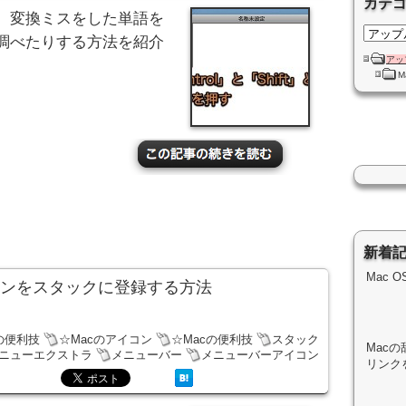
カテ
、変換ミスをした単語を
調べたりする方法を紹介
アッ
M
新着
Mac 
コンをスタックに登録する方法
kの便利技
☆Macのアイコン
☆Macの便利技
スタック
Macの
ニューエクストラ
メニューバー
メニューバーアイコン
リンク