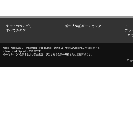
すべてのカテゴリ
総合人気記事ランキング
メー
すべてのタグ
プラ
この
Apple、Appleのロゴ、Macintosh、iPod touchは、米国および他国のApple Inc.の登録商標です。
iPhone、iPadはApple Inc.の商標です。
その他すべての企業名および製品名は、該当する各企業の商標または登録商標です。
Copyri