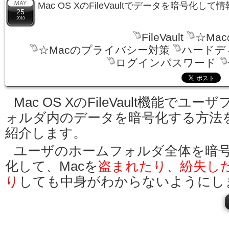
Mac OS XのFileVaultでデータを暗号化
25
2010
FileVault
☆Ma
☆Macのプライバシー対策
ハードデ
ログインパスワード
Mac OS XのFileVault機能でユーザ
ォルダ内のデータを暗号化する方法
紹介します。
ユーザのホームフォルダ全体を暗
化して、Macを
盗まれたり
、
紛失し
り
しても中身がわからないようにし