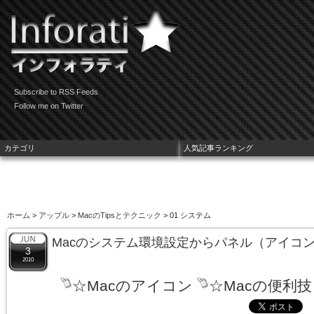
Subscribe to RSS Feeds
Follow me on Twitter
カテゴリ
人気記事ランキング
ホーム
>
アップル
>
MacのTipsとテクニック
> 01 システム
Macのシステム環境設定からパネル（アイコ
3
2010
☆Macのアイコン
☆Macの便利技