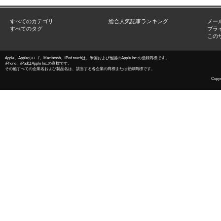
すべてのカテゴリ
総合人気記事ランキング
メー
すべてのタグ
プラ
この
Apple、Appleのロゴ、Macintosh、iPod touchは、米国および他国のApple Inc.の登録商標です。
iPhone、iPadはApple Inc.の商標です。
その他すべての企業名および製品名は、該当する各企業の商標または登録商標です。
Copyri