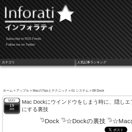
Subscribe to RSS Feeds
Follow me on Twitter
カテゴリ
人気記事ランキング
ホーム
>
アップル
>
MacのTipsとテクニック
>
01 システム
> 08 Dock
Mac Dockにウインドウをしまう時に、隠しエ
19
にする裏技
2009
Dock
☆Dockの裏技
☆Ma