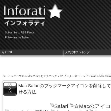
Subscribe to RSS Feeds
Follow me on Twitter
カテゴリ
人気記事ランキング
ホーム
>
アップル
>
MacのTipsとテクニック
>
02 インターネット
>
01 Safari
> Mac 
Mac Safariのブックマークアイコンを削除
2
せる方法
2010
Safari
☆Macのアイ