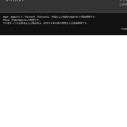
すべてのタグ
プラ
この
Apple、Appleのロゴ、Macintosh、iPod touchは、米国および他国のApple Inc.の登録商標です。
iPhone、iPadはApple Inc.の商標です。
その他すべての企業名および製品名は、該当する各企業の商標または登録商標です。
Copyri