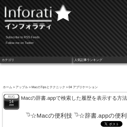
Subscribe to RSS Feeds
Follow me on Twitter
カテゴリ
人気記事ランキング
ホーム
>
アップル
>
MacのTipsとテクニック
> 04 アプリケーション
Macの辞書.appで検索した履歴を表示する方
14
2009
☆Macの便利技
☆辞書.appの便