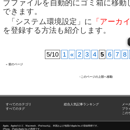
ブファイルを自動的にゴミ箱に移動
できます。
「システム環境設定」に
「アーカ
を登録する方法も紹介します。
5/10
1
«
2
3
4
5
6
7
8
« 前のページ
↑このページの上部へ移動
すべてのカテゴリ
総合人気記事ランキング
メー
すべてのタグ
プラ
この
Apple、Appleのロゴ、Macintosh、iPod touchは、米国および他国のApple Inc.の登録商標です。
iPhone、iPadはApple Inc.の商標です。