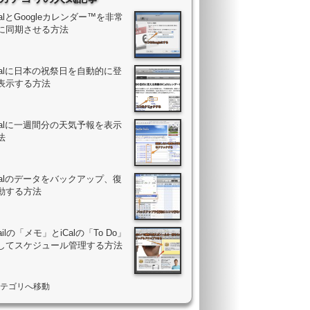
iCalとGoogleカレンダー™を非常
に同期させる方法
iCalに日本の祝祭日を自動的に登
表示する方法
iCalに一週間分の天気予報を表示
法
iCalのデータをバックアップ、復
動する方法
ailの「メモ」とiCalの「To Do」
してスケジュール管理する方法
l”カテゴリへ移動