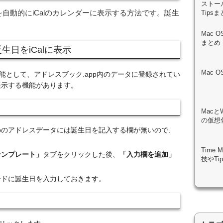
ストール
を自動的にiCalのカレンダーに表示する方法です。誕生
Tips
Mac 
まとめ
生日をiCalに表示
Mac 
携機能として、アドレスブック.app内のデータに登録されてい
表示する機能があります。
Macと
の仮想化
ppのアドレスデータには誕生日を記入する欄が無いので、
Time
テンプレート」
タブをクリックした後、
「入力欄を追加」
技やTi
。
カードに誕生日を入力しておきます。