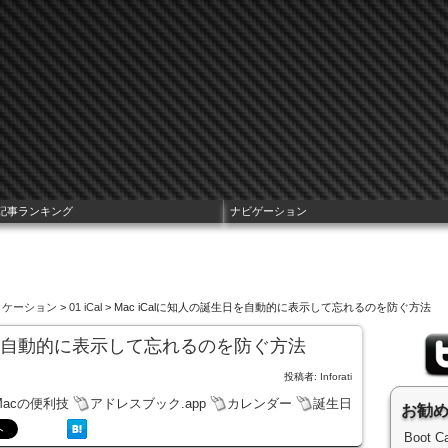
記事ランキング
ナビゲーション
プリケーション
>
01 iCal
> Mac iCalに知人の誕生日を自動的に表示して忘れるのを防ぐ方法
生日を自動的に表示して忘れるのを防ぐ方法
投稿者:
Inforati
Macの便利技
アドレスブック.app
カレンダー
誕生日
お勧
Boot