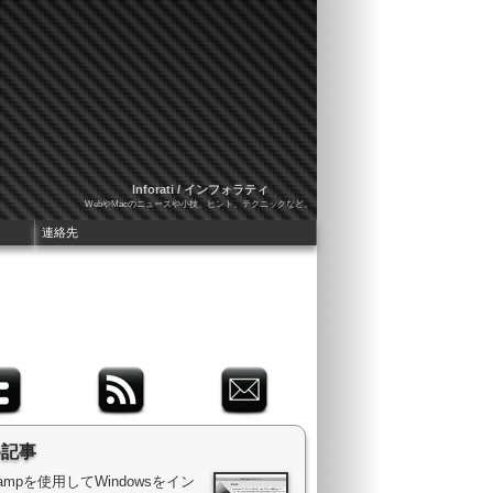
Inforati / インフォラティ
WebやMacのニュースや小技、ヒント、テクニックなど。
連絡先
め記事
 Campを使用してWindowsをイン