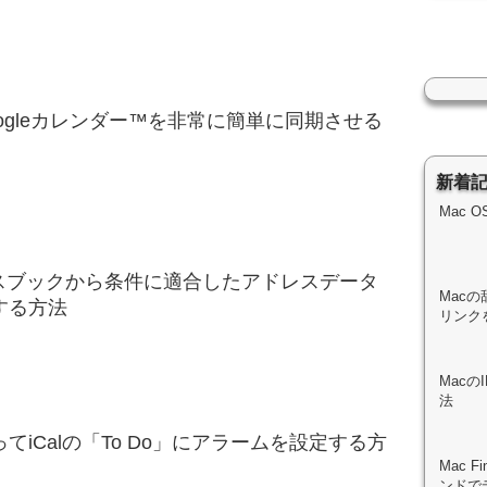
とGoogleカレンダー™を非常に簡単に同期させる
新着
Mac 
レスブックから条件に適合したアドレスデータ
Macの
する方法
リンク
Mac
法
を使ってiCalの「To Do」にアラームを設定する方
Mac 
ンドで