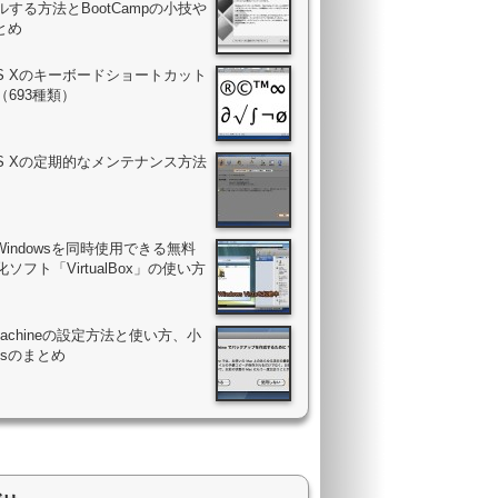
する方法とBootCampの小技や
まとめ
OS Xのキーボードショートカット
（693種類）
OS Xの定期的なメンテナンス方法
Windowsを同時使用できる無料
ソフト「VirtualBox」の使い方
 Machineの設定方法と使い方、小
psのまとめ