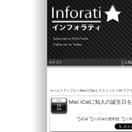
Subscribe to RSS Feeds
Follow me on Twitter
カテゴリ
人気
ホーム
>
アップル
>
MacのTipsとテクニック
>
04 ア
Mac iCalに知人の誕
15
2009
iCal
☆iCalの便利技
☆