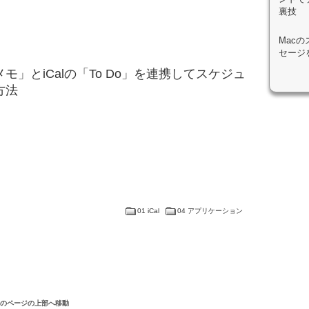
裏技
Mac
セージ
の「メモ」とiCalの「To Do」を連携してスケジュ
方法
01 iCal
04 アプリケーション
このページの上部へ移動