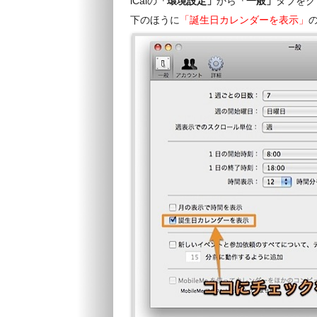
iCalの
「環境設定」
から
「一般」
タブをク
下のほうに
「誕生日カレンダーを表示」