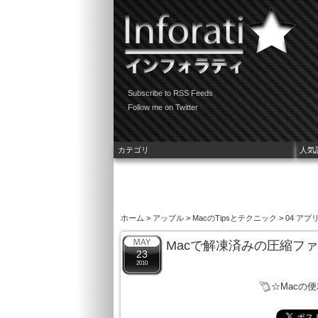
Subscribe to RSS Feeds
Follow me on Twitter
カテゴリ
人気
ホーム
>
アップル
>
MacのTipsとテクニック
>
04 ア
Macで解凍済みの圧縮フ
23
2010
☆Macの