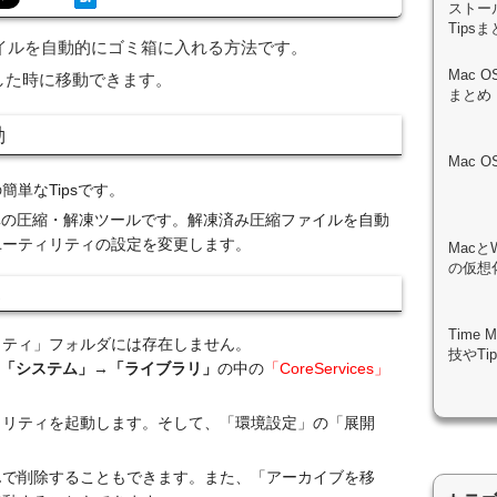
ストール
Tips
イルを自動的にゴミ箱に入れる方法です。
Mac 
凍した時に移動できます。
まとめ
動
Mac 
簡単なTipsです。
準の圧縮・解凍ツールです。解凍済み圧縮ファイルを自動
ユーティリティの設定を変更します。
Macと
の仮想化
更
Time
リティ」フォルダには存在しません。
技やTi
「システム」
→
「ライブラリ」
の中の
「CoreServices」
ィリティを起動します。そして、「環境設定」の「展開
んで削除することもできます。また、「アーカイブを移