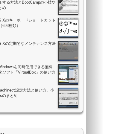
する方法とBootCampの小技や
まとめ
OS Xのキーボードショートカット
（693種類）
OS Xの定期的なメンテナンス方法
Windowsを同時使用できる無料
ソフト「VirtualBox」の使い方
 Machineの設定方法と使い方、小
psのまとめ