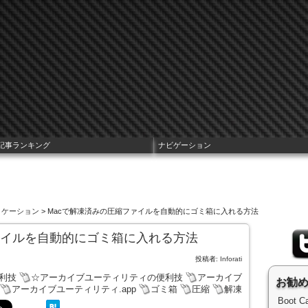
記事ランキング
ナビゲーション
プリケーション
> Macで解凍済みの圧縮ファイルを自動的にゴミ箱に入れる方法
ァイルを自動的にゴミ箱に入れる方法
投稿者:
Inforati
便利技
☆アーカイブユーティリティの便利技
アーカイブ
お勧
アーカイブユーティリティ.app
ゴミ箱
圧縮
解凍
Boot