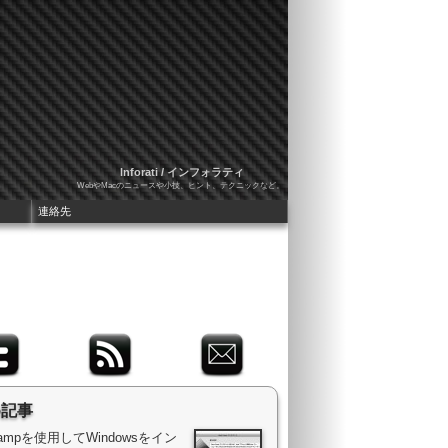
Inforati / インフォラティ
WebやMacのニュースや小技、ヒント、テクニックなど。
連絡先
め記事
 Campを使用してWindowsをイン