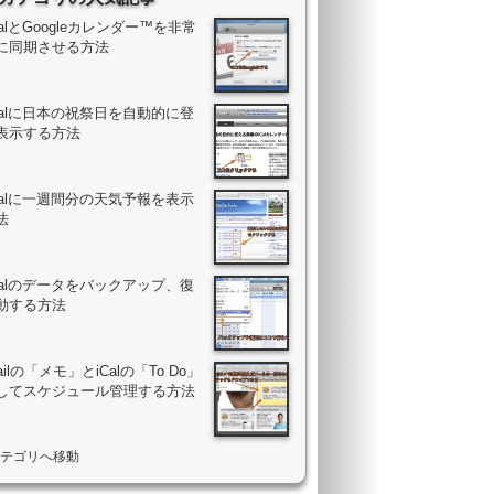
iCalとGoogleカレンダー™を非常
に同期させる方法
iCalに日本の祝祭日を自動的に登
表示する方法
iCalに一週間分の天気予報を表示
法
iCalのデータをバックアップ、復
動する方法
ailの「メモ」とiCalの「To Do」
してスケジュール管理する方法
l”カテゴリへ移動