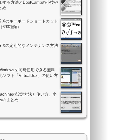
する方法とBootCampの小技や
まとめ
OS Xのキーボードショートカット
（693種類）
OS Xの定期的なメンテナンス方法
Windowsを同時使用できる無料
ソフト「VirtualBox」の使い方
 Machineの設定方法と使い方、小
psのまとめ