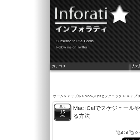
Subscribe to RSS Feeds
Follow me on Twitter
カテゴリ
人気
ホーム
>
アップル
>
MacのTipsとテクニック
>
04 ア
Mac iCalでスケジュ
15
る方法
2009
iCal
☆