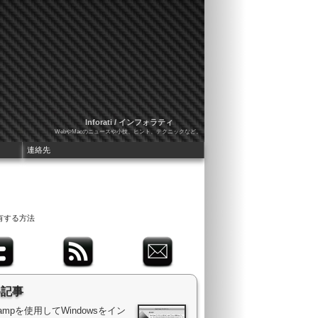
Inforati / インフォラティ
WebやMacのニュースや小技、ヒント、テクニックなど。
連絡先
共有する方法
め記事
 Campを使用してWindowsをイン