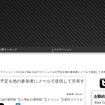
記事ランキング
ナビゲーション
プリケーション
>
01 iCal
> Mac iCalでスケジュールや予定を他の参加者にメールで送信して
ールや予定を他の参加者にメールで送信して共有す
投稿者:
Inforati
お勧
iCalの便利技
☆Macの便利技
イベント
添付ファイル
Boot