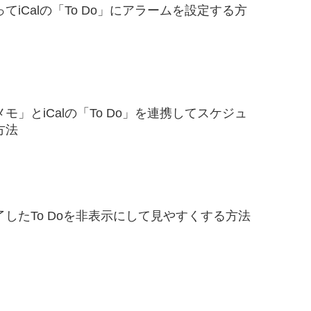
を使ってiCalの「To Do」にアラームを設定する方
の「メモ」とiCalの「To Do」を連携してスケジュ
方法
で完了したTo Doを非表示にして見やすくする方法