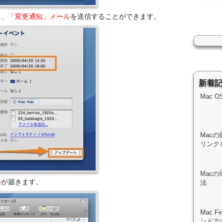
も、
「変更通知」メール
を送信することができます。
新着
Mac 
Macの
リンク
Mac
ル
が届きます。
法
Mac 
ンドで