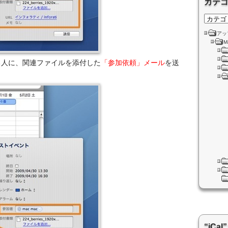
カテ
アッ
M
る人に、関連ファイルを添付した
「参加依頼」メール
を送
“iC