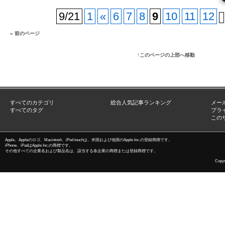
9/21
1
«
6
7
8
9
10
11
12
« 前のページ
↑このページの上部へ移動
すべてのカテゴリ
総合人気記事ランキング
メー
すべてのタグ
プラ
この
Apple、Appleのロゴ、Macintosh、iPod touchは、米国および他国のApple Inc.の登録商標です。
iPhone、iPadはApple Inc.の商標です。
その他すべての企業名および製品名は、該当する各企業の商標または登録商標です。
Copyri