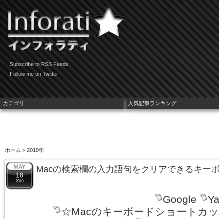
Subscribe to RSS Feeds
Follow me on Twitter
カテゴリ
人気記事ランキング
ホーム
> 2010年
Macの検索欄の入力語句をクリアできるキー
18
2010
Google
Ya
☆Macのキーボードショートカ