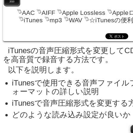
2010
AAC
AIFF
Apple Lossless
Appl
iTunes
mp3
WAV
☆iTunesの便
iTunesの音声圧縮形式を変更してC
を高音質で録音する方法です。
以下を説明します。
iTunesで使用できる音声ファイル
ォーマットの詳しい説明
iTunesで音声圧縮形式を変更する
どのような読み込み設定が良いか