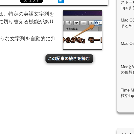
ストール
Tips
は、特定の英語文字列を
Mac 
に切り替える機能があり
まとめ
のような文字列を自動的に判
Mac 
Macと
の仮想化
Time
技やTi