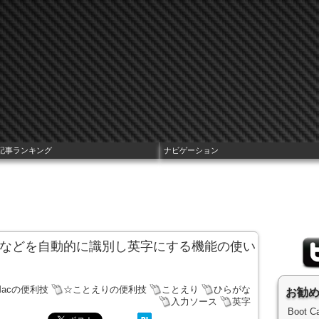
記事ランキング
ナビゲーション
p:」などを自動的に識別し英字にする機能の使い
Macの便利技
☆ことえりの便利技
ことえり
ひらがな
お勧
入力ソース
英字
Boot