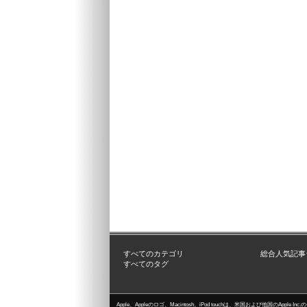
すべてのカテゴリ
総合人気記事
すべてのタグ
Apple、Appleのロゴ、Macintosh、iPod touchは、米国および他国のApple I