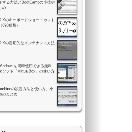
する方法とBootCampの小技や
まとめ
OS Xのキーボードショートカット
（693種類）
OS Xの定期的なメンテナンス方法
Windowsを同時使用できる無料
ソフト「VirtualBox」の使い方
 Machineの設定方法と使い方、小
psのまとめ