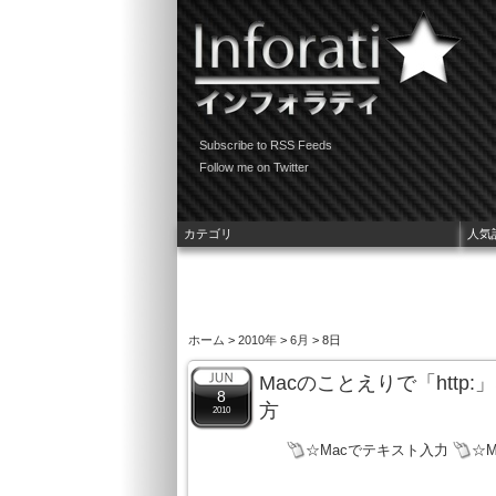
Subscribe to RSS Feeds
Follow me on Twitter
カテゴリ
人気
ホーム
>
2010年
>
6月
> 8日
Macのことえりで「htt
8
方
2010
☆Macでテキスト入力
☆