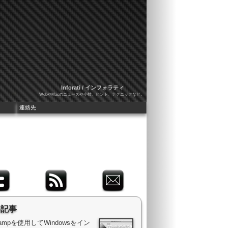
Inforati / インフォラティ
WebやMacのニュースや小技、ヒント、テクニックなど。
連絡先
め記事
 Campを使用してWindowsをイン