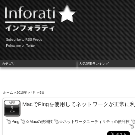
Subscribe to RSS Feeds
Follow me on Twitter
カテゴリ
人気記事ランキング
ホーム
>
2010年
>
4月
> 9日
MacでPingを使用してネットワークが正常
9
2010
Ping
☆Macの便利技
☆ネットワークユーティリティの便利技