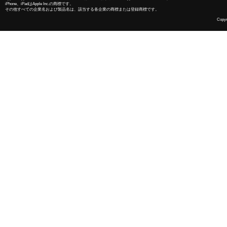
iPhone、iPadはApple Inc.の商標です。
その他すべての企業名および製品名は、該当する各企業の商標または登録商標です。
Copyri