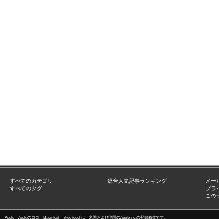
すべてのカテゴリ
総合人気記事ランキング
メー
すべてのタグ
プラ
この
Apple、Appleのロゴ、Macintosh、iPod touchは、米国および他国のApple Inc.の登録商標です。