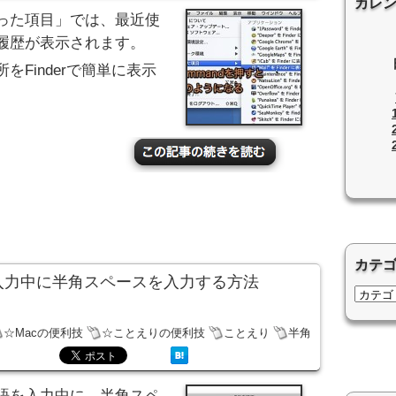
カレ
った項目」では、最近使
履歴が表示されます。
Finderで簡単に表示
カテ
を入力中に半角スペースを入力する方法
☆Macの便利技
☆ことえりの便利技
ことえり
半角
語を入力中に、半角スペ