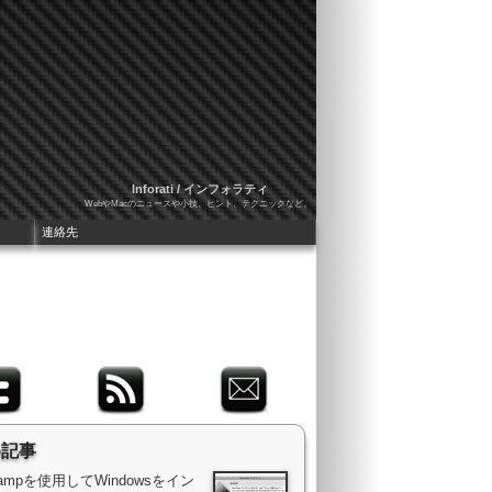
Inforati / インフォラティ
WebやMacのニュースや小技、ヒント、テクニックなど。
連絡先
め記事
 Campを使用してWindowsをイン