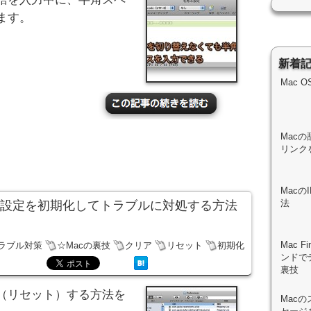
ます。
新着
Mac 
Macの
リンク
Mac
法
の設定を初期化してトラブルに対処する方法
Mac 
トラブル対策
☆Macの裏技
クリア
リセット
初期化
ンドで
裏技
（リセット）する方法を
Mac