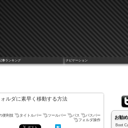
記事ランキング
ナビゲーション
層のフォルダに素早く移動する方法
cの便利技
タイトルバー
ツールバー
パス
パスバー
お勧
フォルダ操作
Boot