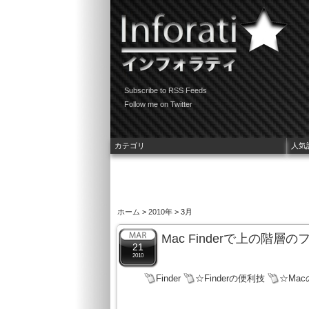
Subscribe to RSS Feeds
Follow me on Twitter
カテゴリ
人気
ホーム
>
2010年
> 3月
Mac Finderで上の階
21
2010
Finder
☆Finderの便利技
☆Ma