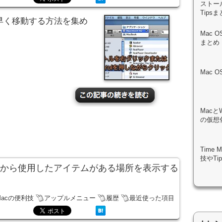
ストール
Tips
素早く移動する方法を集め
Mac 
まとめ
Mac 
Macと
の仮想化
Time
技やTi
」から使用したアイテムがある場所を表示する
Macの便利技
アップルメニュー
履歴
最近使った項目