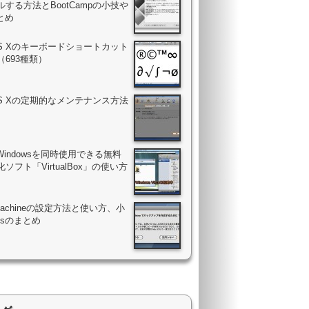
する方法とBootCampの小技や
まとめ
OS Xのキーボードショートカット
（693種類）
OS Xの定期的なメンテナンス方法
Windowsを同時使用できる無料
ソフト「VirtualBox」の使い方
 Machineの設定方法と使い方、小
psのまとめ