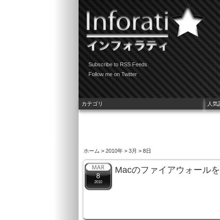
Subscribe to RSS Feeds
Follow me on Twitter
カテゴリ
人気
ホーム
>
2010年
>
3月
> 8日
Macのファイアウォール
8
2010