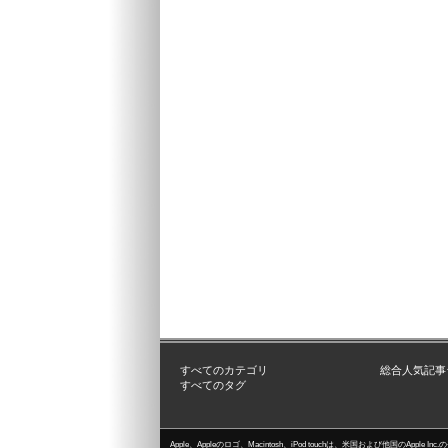
すべてのカテゴリ
総合人気記事
すべてのタグ
Apple、Appleのロゴ、Macintosh、iPod touchは、米国および他国のApple I