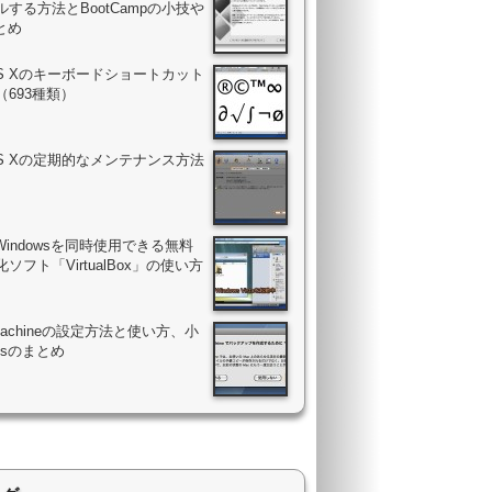
する方法とBootCampの小技や
まとめ
OS Xのキーボードショートカット
（693種類）
OS Xの定期的なメンテナンス方法
Windowsを同時使用できる無料
ソフト「VirtualBox」の使い方
 Machineの設定方法と使い方、小
psのまとめ