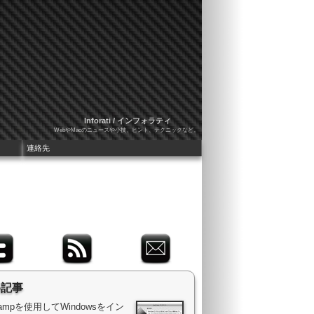
Inforati / インフォラティ
WebやMacのニュースや小技、ヒント、テクニックなど。
連絡先
め記事
 Campを使用してWindowsをイン