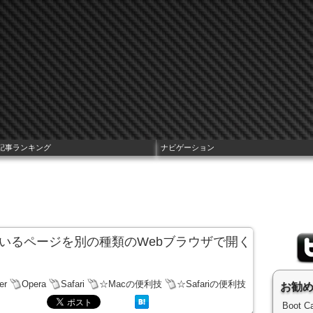
記事ランキング
ナビゲーション
示しているページを別の種類のWebブラウザで開く
er
Opera
Safari
☆Macの便利技
☆Safariの便利技
お勧
Boot