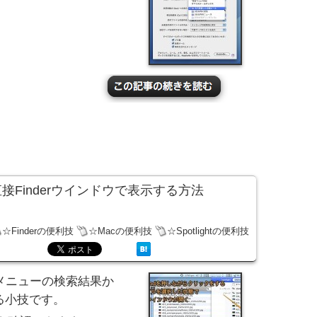
果を直接Finderウインドウで表示する方法
☆Finderの便利技
☆Macの便利技
☆Spotlightの便利技
検索メニューの検索結果か
する小技です。