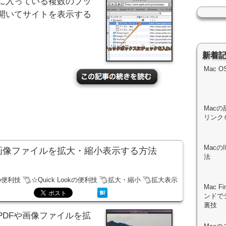
に入っている複数のブッ
開いてサイトを表示する
新着
Mac 
Macの
リンク
Mac
PDFや画像ファイルを拡大・縮小表示する方法
法
の便利技
☆Quick Lookの便利技
拡大・縮小
拡大表示
Mac 
ンドで
裏技
）でPDFや画像ファイルを拡