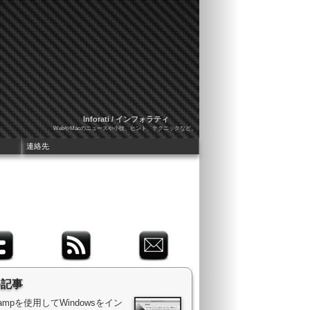
Inforati / インフォラティ
WebやMacのニュースや小技、ヒント、テクニックなど。
連絡先
め記事
 Campを使用してWindowsをイン