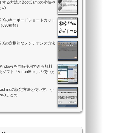
する方法とBootCampの小技や
まとめ
OS Xのキーボードショートカット
（693種類）
OS Xの定期的なメンテナンス方法
Windowsを同時使用できる無料
ソフト「VirtualBox」の使い方
 Machineの設定方法と使い方、小
psのまとめ