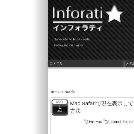
Subscribe to RSS Feeds
Follow me on Twitter
カテゴリ
人気
ホーム
> 2009年
Mac Safariで現在表
1
方法
2009
FireFox
Internet Explor