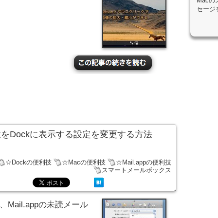
Mac
セージ
の数をDockに表示する設定を変更する方法
☆Dockの便利技
☆Macの便利技
☆Mail.appの便利技
スマートメールボックス
Mail.appの未読メール