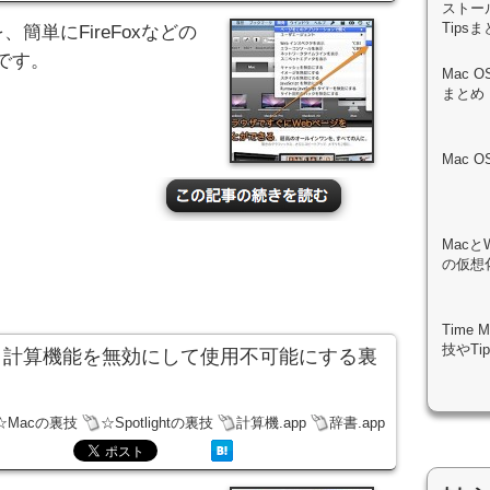
ストール
Tips
、簡単にFireFoxなどの
です。
Mac 
まとめ
Mac 
Macと
の仮想化
Time
技やTi
辞書機能と計算機能を無効にして使用不可能にする裏
☆Macの裏技
☆Spotlightの裏技
計算機.app
辞書.app