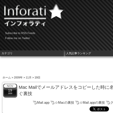
Subscribe to RSS Feeds
Follow me on Twitter
カテゴリ
人気記事ランキング
ホーム
>
2009年
>
11月
> 19日
Mac Mailでメールアドレスをコピーした時
19
ぐ裏技
2009
Mail.app
☆Macの裏技
☆Mail.appの裏技