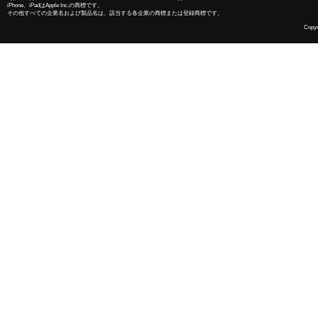
iPhone、iPadはApple Inc.の商標です。
その他すべての企業名および製品名は、該当する各企業の商標または登録商標です。
Copyri