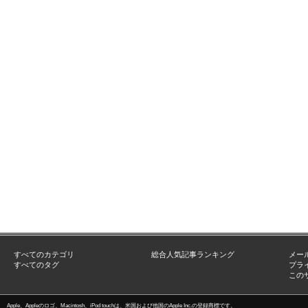
すべてのカテゴリ
総合人気記事ランキング
メー
すべてのタグ
プラ
この
Apple、Appleのロゴ、Macintosh、iPod touchは、米国および他国のApple Inc.の登録商標です。