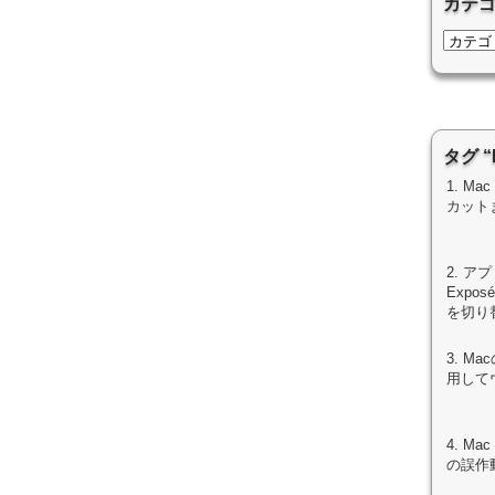
カテ
タグ 
1. M
カット
2. 
Exp
を切り
3. Ma
用して
4. M
の誤作