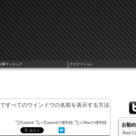
記事ランキング
ナビゲーション
スポゼ)ですべてのウインドウの名前を表示する方法
Exposé
☆Exposéの便利技
☆Macの便利技
お勧
Boot