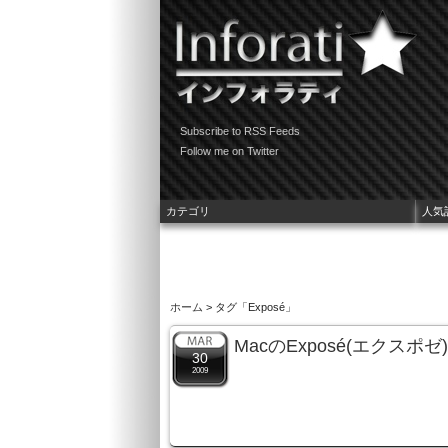
Subscribe to RSS Feeds
Follow me on Twitter
カテゴリ
人気
ホーム
> タグ「Exposé」
MacのExposé(エク
30
2009