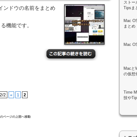
ストール
のウインドウの名前をまとめ
Tips
Mac 
使用できる機能です。
まとめ
Mac 
Macと
の仮想化
Time
2/2
«
1
2
技やTi
このページの上部へ移動