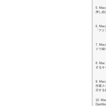
5. M
押し続
6. M
「アク
7. M
ドウ縮
8. M
するキ
9. Ma
作業ス
示する
10. M
Dash