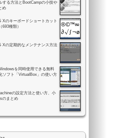
する方法とBootCampの小技や
まとめ
OS Xのキーボードショートカット
（693種類）
OS Xの定期的なメンテナンス方法
Windowsを同時使用できる無料
ソフト「VirtualBox」の使い方
 Machineの設定方法と使い方、小
psのまとめ