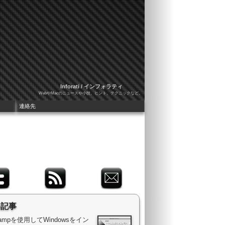
Inforati / インフォラティ
WebやMacのニュースや小技、ヒント、テクニックなど。
連絡先
め記事
 Campを使用してWindowsをイン