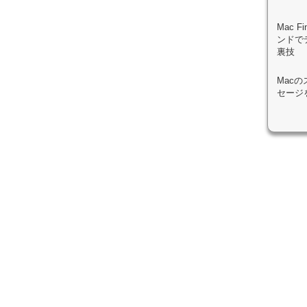
Mac 
ンドで
裏技
Mac
セージ