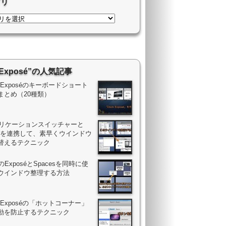
ゴリ
“Exposé”の人気記事
ac Exposéのキーボードショート
まとめ（20種類）
アプリケーションスイッチャーと
oséを連携して、素早くウインドウ
替えるテクニック
cのExposéとSpacesを同時に使
ウインドウ整理する方法
ac Exposéの「ホットコーナー」
動を防止するテクニック