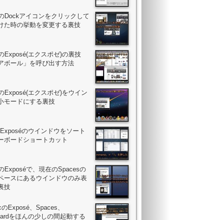
acのDockアイコンをクリックして
けた時の挙動を変更する裏技
acのExposé(エクスポゼ)の裏技
アボール」を呼び出す方法
acのExposé(エクスポゼ)をウイン
小モードにする裏技
ac Exposéのウインドウをソート
ーボードショートカット
cのExposéで、現在のSpacesの
ペースにあるウインドウのみ表
裏技
acのExposé、Spaces、
boardをほんの少しの間起動する