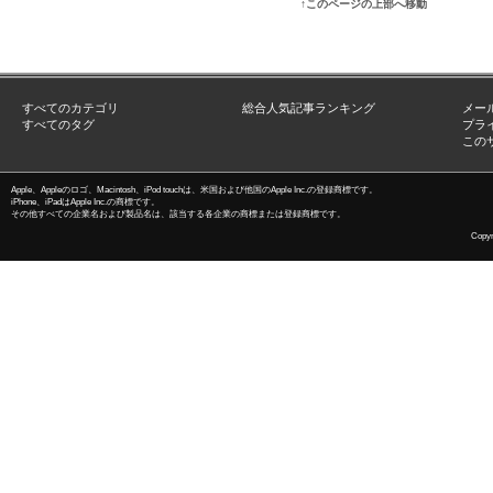
↑このページの上部へ移動
すべてのカテゴリ
総合人気記事ランキング
メー
すべてのタグ
プラ
この
Apple、Appleのロゴ、Macintosh、iPod touchは、米国および他国のApple Inc.の登録商標です。
iPhone、iPadはApple Inc.の商標です。
その他すべての企業名および製品名は、該当する各企業の商標または登録商標です。
Copyri