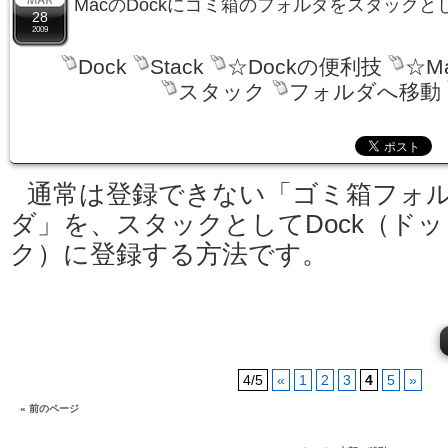
MacのDockにゴミ箱のフォルダをスタック
28
2009
Dock
Stack
☆Dockの便利技
☆M
スタック
フォルダへ移動
通常は登録できない「ゴミ箱フォ
ダ」を、スタックとしてDock（ドッ
ク）に登録する方法です。
4/5
«
1
2
3
4
5
»
« 前のページ