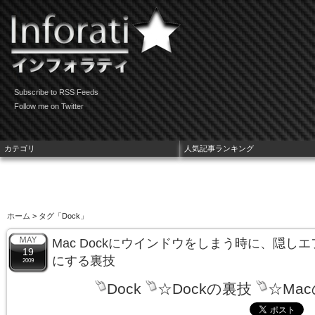
Subscribe to RSS Feeds
Follow me on Twitter
カテゴリ
人気記事ランキング
ホーム
> タグ「Dock」
Mac Dockにウインドウをしまう時に、隠しエ
19
にする裏技
2009
Dock
☆Dockの裏技
☆Ma