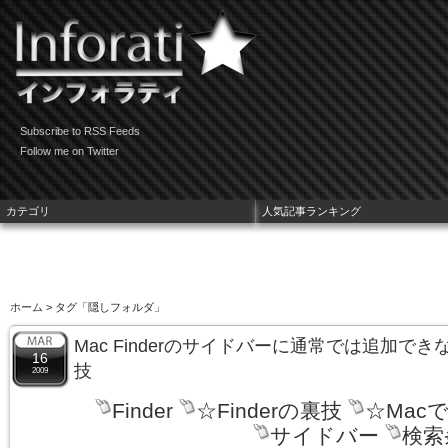
Subscribe to RSS Feeds
Follow me on Twitter
カテゴリ
人気記事ランキング
ホーム
> タグ「隠しフォルダ」
Mac Finderのサイドバーに通常では追加で
16
技
2009
Finder
☆Finderの裏技
☆Mac
サイドバー
検索