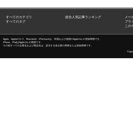
すべてのカテゴリ
総合人気記事ランキング
メー
すべてのタグ
プラ
この
Apple、Appleのロゴ、Macintosh、iPod touchは、米国および他国のApple Inc.の登録商標です。
iPhone、iPadはApple Inc.の商標です。
その他すべての企業名および製品名は、該当する各企業の商標または登録商標です。
Copyri