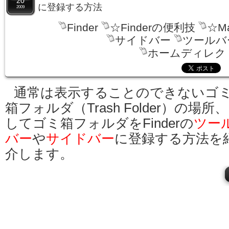
20
に登録する方法
2009
Finder
☆Finderの便利技
☆M
サイドバー
ツールバ
ホームディレク
通常は表示することのできないゴ
箱フォルダ（Trash Folder）の場所
してゴミ箱フォルダをFinderの
ツー
バー
や
サイドバー
に登録する方法を
介します。