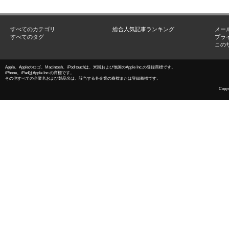
すべてのカテゴリ
総合人気記事ランキング
メー
すべてのタグ
プラ
この
Apple、Appleのロゴ、Macintosh、iPod touchは、米国および他国のApple Inc.の登録商標です。
iPhone、iPadはApple Inc.の商標です。
その他すべての企業名および製品名は、該当する各企業の商標または登録商標です。
Copyri