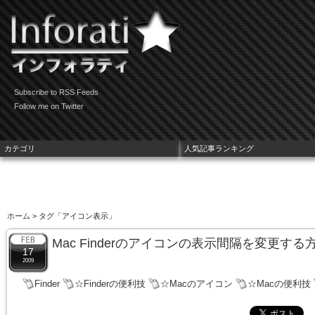
Subscribe to RSS Feeds
Follow me on Twitter
カテゴリ
人気記事ランキング
ホーム
> タグ「アイコン表示」
Mac Finderのアイコンの表示間隔を変更する
17
2009
Finder
☆Finderの便利技
☆Macのアイコン
☆Macの便利技