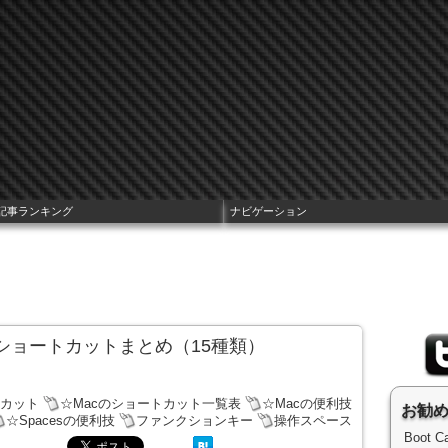
記事ランキング
ナビゲーション
ードショートカットまとめ（15種類）
トカット
☆Macのショートカット一覧表
☆Macの便利技
お勧
☆Spacesの便利技
ファンクションキー
操作スペース
Boot