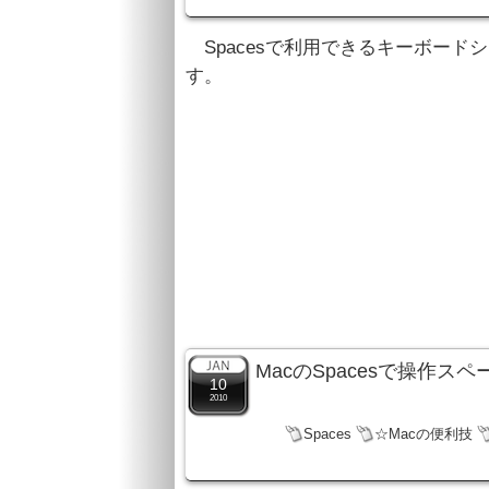
Spacesで利用できるキーボー
す。
MacのSpacesで操作
10
2010
Spaces
☆Macの便利技