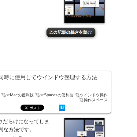
cesを同時に使用してウインドウ整理する方法
☆Macの便利技
☆Spacesの便利技
ウインドウ操作
操作スペース
ウだらけになってしま
利な方法です。