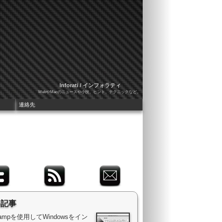
Inforati / インフォラティ
WebやMacのニュースや小技、ヒント、テクニックなど。
連絡先
め記事
 Campを使用してWindowsをイン