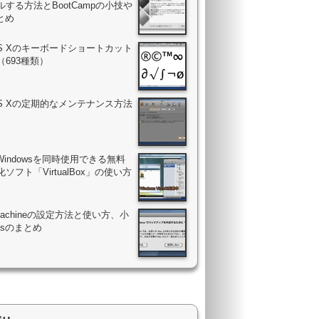
する方法とBootCampの小技や
まとめ
OS Xのキーボードショートカット
（693種類）
OS Xの定期的なメンテナンス方法
Windowsを同時使用できる無料
ソフト「VirtualBox」の使い方
 Machineの設定方法と使い方、小
psのまとめ