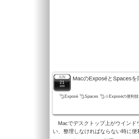
MacのExposéとSpa
21
2009
Exposé
Spaces
☆Exposéの便利技
Macでデスクトップ上がウインド
い、整理しなければならない時に便