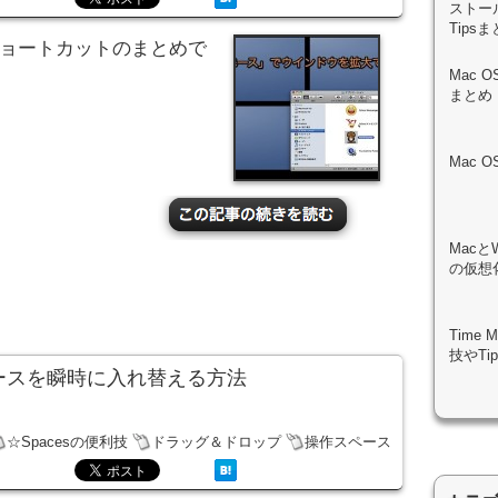
ストール
Tips
ドショートカットのまとめで
Mac 
まとめ
Mac 
Macと
の仮想化
Time
技やTi
スペースを瞬時に入れ替える方法
☆Spacesの便利技
ドラッグ＆ドロップ
操作スペース