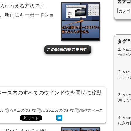
カテ
に入れ替える方法です。
pardでは、新たにキーボードショ
タグ 
1. M
作スペ
2. M
カット
作スペース内のすべてのウインドウを同時に移動
3. Ma
用して
es
☆Macの便利技
☆Spacesの便利技
操作スペース
4. M
に入れ