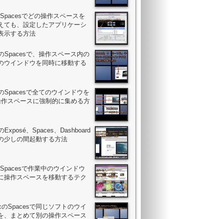
ac Spacesでどの操作スペースを
えても、設定したアプリケーシ
表示する方法
acのSpacesで、操作スペース内の
のウインドウを同時に移動する
acのSpacesで全てのウインドウを
操作スペースに強制的に集める方
cのExposé、Spaces、Dashboard
の少しの間起動する方法
ac Spacesで作業中のウインドウ
に操作スペースを移動するテク
MacのSpacesで同じソフトのウイ
を、まとめて別の操作スペース