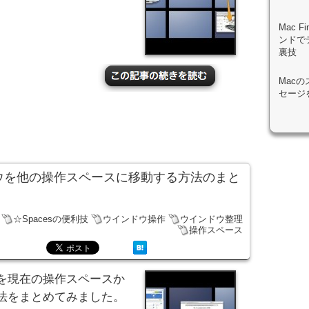
Mac 
ンドで
裏技
Mac
セージ
ンドウを他の操作スペースに移動する方法のまと
☆Spacesの便利技
ウインドウ操作
ウインドウ整理
操作スペース
ドウを現在の操作スペースか
法をまとめてみました。