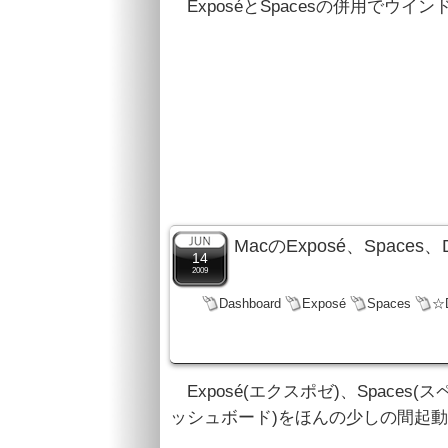
ExposéとSpacesの併用でウ
MacのExposé、Space
14
2009
Dashboard
Exposé
Spaces
☆
Exposé(エクスポゼ)、Spaces(ス
ッシュボード)をほんの少しの間起