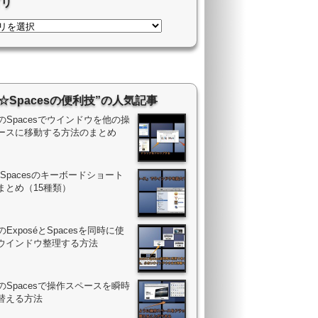
ゴリ
“☆Spacesの便利技”の人気記事
acのSpacesでウインドウを他の操
ースに移動する方法のまとめ
ac Spacesのキーボードショート
まとめ（15種類）
cのExposéとSpacesを同時に使
ウインドウ整理する方法
acのSpacesで操作スペースを瞬時
替える方法