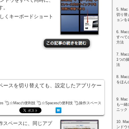
ウインドウをすべて同時に、
す。
5. M
切り替
pardで新しくキーボードショート
ョンを
6. M
すべて
方法
7. M
1つの
法
8. Ma
をほん
操作スペースを切り替えても、設定したアプリケー
9. M
es
☆Macの便利技
☆Spacesの便利技
操作スペース
も一緒
ニック
10. 
の操作スペースに、同じアプ
ンドウ