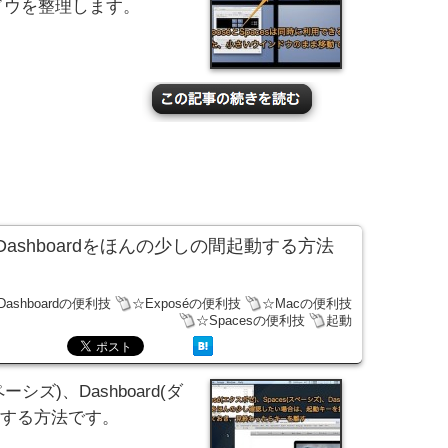
インドウを整理します。
s、Dashboardをほんの少しの間起動する方法
Dashboardの便利技
☆Exposéの便利技
☆Macの便利技
☆Spacesの便利技
起動
ペーシズ)、Dashboard(ダ
動する方法です。