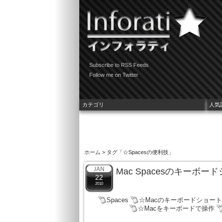
Subscribe to RSS Feeds
Follow me on Twitter
カテゴリ
人気
ホーム
> タグ「☆Spacesの便利技」
Mac Spacesのキーボ
22
2010
Spaces
☆Macのキーボードショー
☆Macをキーボードで操作