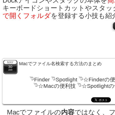
Dockアイコンやスタックの本体を
簡
キーボードショートカットやスタッ
で開くフォルダ
を登録する小技も紹
Macでファイル名検索する方法のまとめ
30
2009
Finder
Spotlight
☆Finderの
☆Macの便利技
☆Spotligh
Macでファイルの
内容
ではなく、