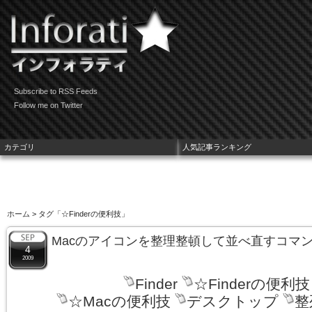
Subscribe to RSS Feeds
Follow me on Twitter
カテゴリ
人気記事ランキング
ホーム
> タグ「☆Finderの便利技」
Macのアイコンを整理整頓して並べ直すコマ
4
2009
Finder
☆Finderの便利技
☆Macの便利技
デスクトップ
整