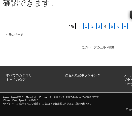
確認できます。
4/6
«
1
2
3
4
5
6
»
« 前のページ
↑このページの上部へ移動
すべてのカテゴリ
総合人気記事ランキング
メー
すべてのタグ
プラ
この
Apple、Appleのロゴ、Macintosh、iPod touchは、米国および他国のApple Inc.の登録商標です。
iPhone、iPadはApple Inc.の商標です。
その他すべての企業名および製品名は、該当する各企業の商標または登録商標です。
Copyri