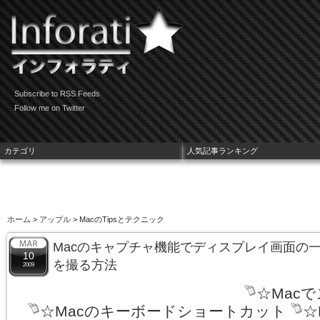
Subscribe to RSS Feeds
Follow me on Twitter
カテゴリ
人気記事ランキング
ホーム
>
アップル
> MacのTipsとテクニック
Macのキャプチャ機能でディスプレイ画面の
10
を撮る方法
2009
☆Mac
☆Macのキーボードショートカット
☆