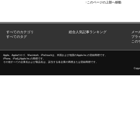
↑このページの上部へ移動
すべてのカテゴリ
総合人気記事ランキング
メー
すべてのタグ
プラ
この
Apple、Appleのロゴ、Macintosh、iPod touchは、米国および他国のApple Inc.の登録商標です。
iPhone、iPadはApple Inc.の商標です。
その他すべての企業名および製品名は、該当する各企業の商標または登録商標です。
Copyri