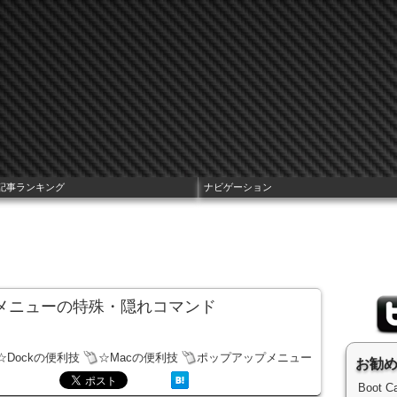
記事ランキング
ナビゲーション
ップメニューの特殊・隠れコマンド
☆Dockの便利技
☆Macの便利技
ポップアップメニュー
お勧
Boot