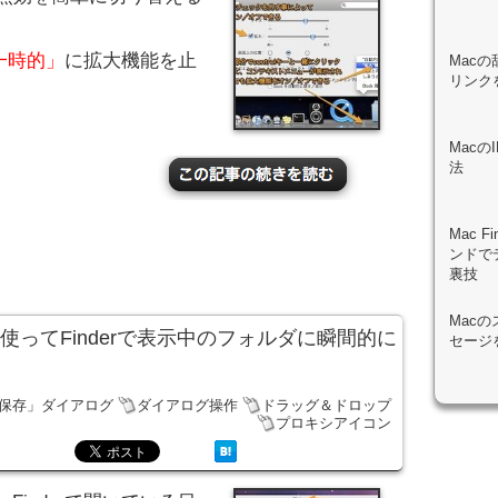
一時的」
に拡大機能を止
Macの
リンク
Mac
法
Mac 
ンドで
裏技
Mac
使ってFinderで表示中のフォルダに瞬間的に
セージ
保存」ダイアログ
ダイアログ操作
ドラッグ＆ドロップ
プロキシアイコン