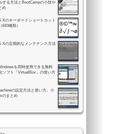
する方法とBootCampの小技や
まとめ
OS Xのキーボードショートカット
（693種類）
OS Xの定期的なメンテナンス方法
Windowsを同時使用できる無料
ソフト「VirtualBox」の使い方
 Machineの設定方法と使い方、小
psのまとめ