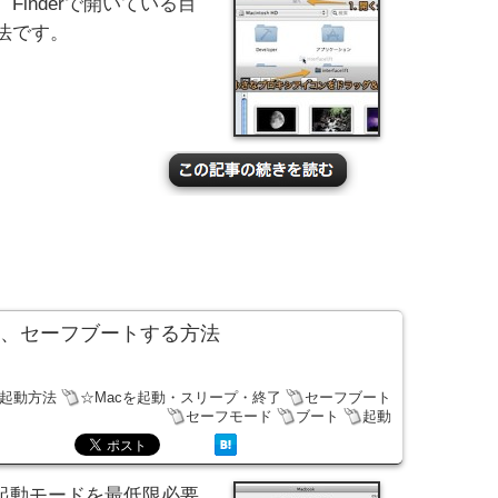
inderで開いている目
法です。
動、セーフブートする方法
な起動方法
☆Macを起動・スリープ・終了
セーフブート
セーフモード
ブート
起動
起動モードを最低限必要