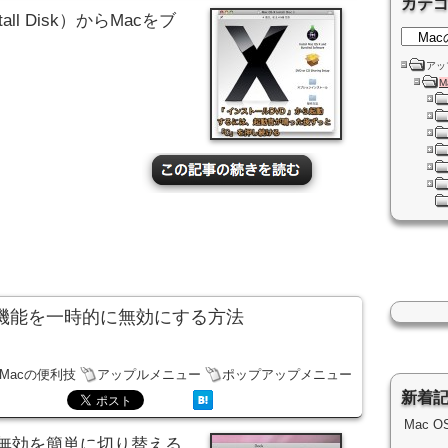
カテ
all Disk）からMacをブ
アッ
M
拡大機能を一時的に無効にする方法
Macの便利技
アップルメニュー
ポップアップメニュー
新着
Mac 
・無効を簡単に切り替える