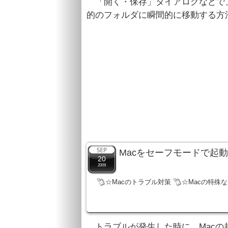
「開く・保存」ダイアログなどで、F
的のフォルダに瞬間的に移動する方
Macをセーフモードで起
20
2009
☆Macのトラブル対策
☆Macの特殊
トラブルが発生した時に、Macの