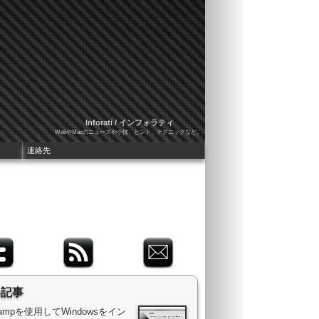
Inforati / インフォラティ
WebやMacのニュースや小技、ヒント、テクニックなど。
連絡先
め記事
 Campを使用してWindowsをイン