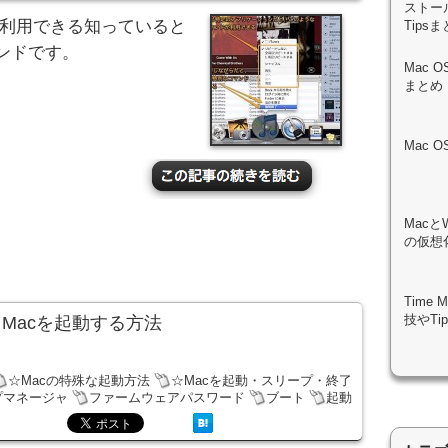
ストール
ら利用できる知っていると
Tips
ンドです。
Mac 
まとめ
Mac 
Macと
の仮想化
Time
技やTi
Macを起動する方法
☆Macの特殊な起動方法
☆Macを起動・スリープ・終了
プマネージャ
ファームウェアパスワード
ブート
起動