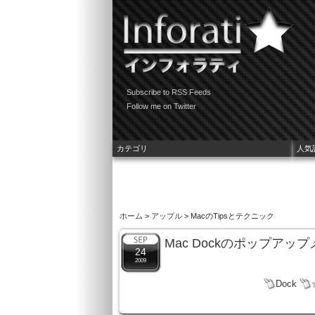
Subscribe to RSS Feeds
Follow me on Twitter
カテゴリ
人気
ホーム
>
アップル
> MacのTipsとテクニック
Mac Dockのポップア
24
2009
Dock