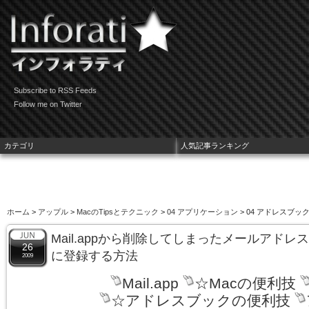
Subscribe to RSS Feeds
Follow me on Twitter
カテゴリ
人気記事ランキング
ホーム
>
アップル
>
MacのTipsとテクニック
>
04 アプリケーション
> 04 アドレスブック.
Mail.appから削除してしまったメールアドレ
26
に登録する方法
2009
Mail.app
☆Macの便利技
☆アドレスブックの便利技