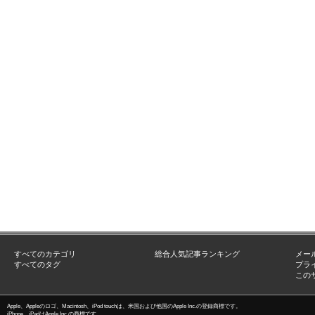
すべてのカテゴリ
総合人気記事ランキング
メー
すべてのタグ
プラ
この
Apple、Appleのロゴ、Macintosh、iPod touchは、米国および他国のApple Inc.の登録商標です。
iPhone、iPadはApple Inc.の商標です。