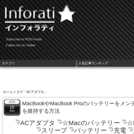
Subscribe to RSS Feeds
Follow me on Twitter
カテゴリ
人気記事ランキング
ホーム
> タグ「ACアダプタ」
MacBookやMacBook Proのバッテリーを
16
を維持する方法
2010
ACアダプタ
☆Macのバッテリー
☆
スリープ
バッテリー
充電