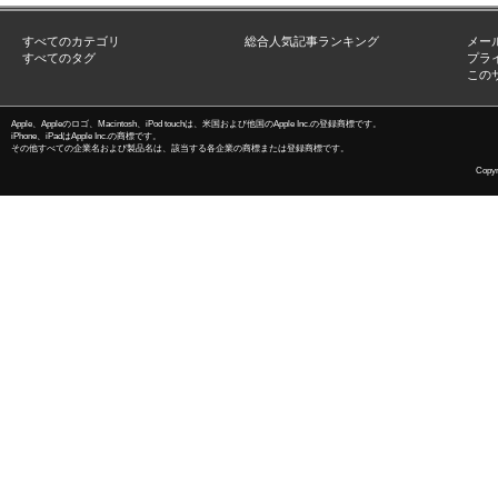
すべてのカテゴリ
総合人気記事ランキング
メー
すべてのタグ
プラ
この
Apple、Appleのロゴ、Macintosh、iPod touchは、米国および他国のApple Inc.の登録商標です。
iPhone、iPadはApple Inc.の商標です。
その他すべての企業名および製品名は、該当する各企業の商標または登録商標です。
Copyri