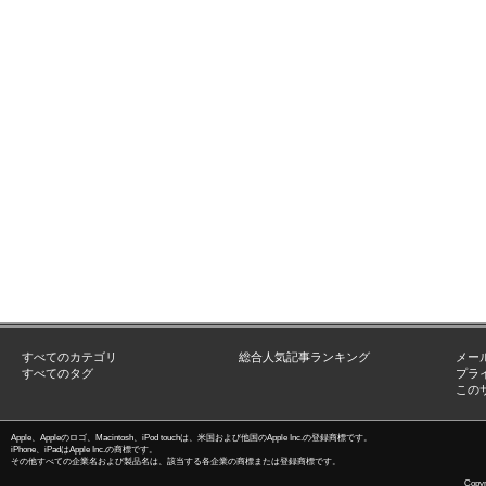
すべてのカテゴリ
総合人気記事ランキング
メー
すべてのタグ
プラ
この
Apple、Appleのロゴ、Macintosh、iPod touchは、米国および他国のApple Inc.の登録商標です。
iPhone、iPadはApple Inc.の商標です。
その他すべての企業名および製品名は、該当する各企業の商標または登録商標です。
Copyri