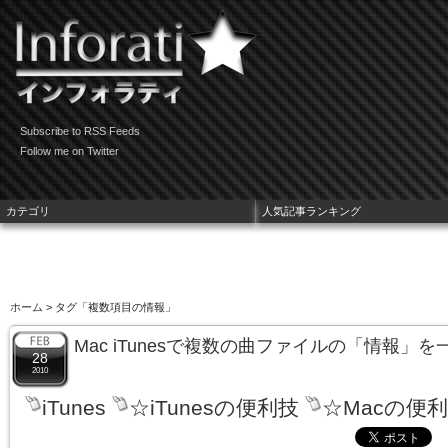
Subscribe to RSS Feeds
Follow me on Twitter
カテゴリ
人気記事ランキング
ホーム
> タグ「複数項目の情報」
Mac iTunesで複数の曲ファイルの「情報」
28
2010
iTunes
☆iTunesの便利技
☆Macの便