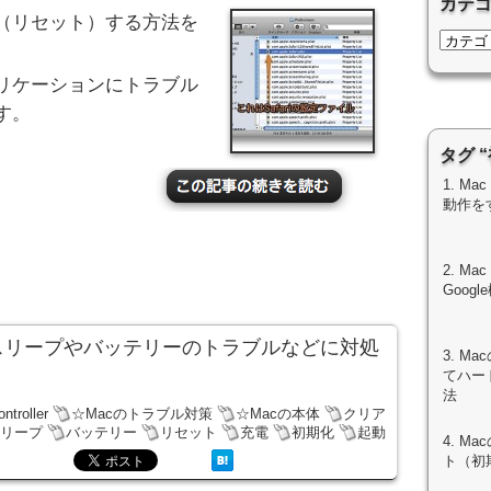
カテ
（リセット）する方法を
リケーションにトラブル
す。
タグ 
1. M
動作を
2. M
Goo
てスリープやバッテリーのトラブルなどに対処
3. M
てハー
法
troller
☆Macのトラブル対策
☆Macの本体
クリア
リープ
バッテリー
リセット
充電
初期化
起動
4. 
ト（初