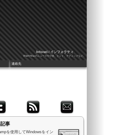
Inforati / インフォラティ
WebやMacのニュースや小技、ヒント、テクニックなど。
連絡先
め記事
 Campを使用してWindowsをイン