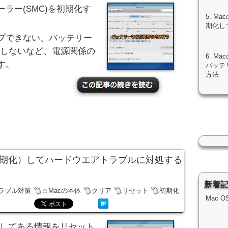
ラー(SMC)を初期化す
5. 
期化し
プできない、バッテリー
識しないなど、電源関係の
6. M
す。
バッテ
方法
（初期化）してハードウエアトラブルに対処する
新着
トラブル対策
☆Macの本体
クリア
リセット
初期化
Mac 
記録してある情報をリセット