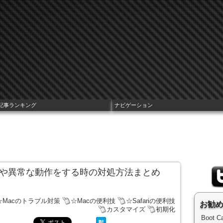
記事ランキング
ナビゲーション
が悪い時や異常な動作をする時の対処方法まとめ
☆Macのトラブル対策
☆Macの便利技
☆Safariの便利技
お勧
カスタマイズ
初期化
Boot