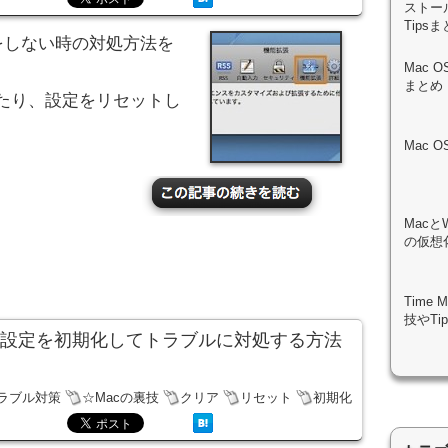
ストール
Tips
作をしない時の対処方法を
Mac 
まとめ
たり、設定をリセットし
Mac 
Macと
の仮想化
Time
技やTi
の設定を初期化してトラブルに対処する方法
トラブル対策
☆Macの裏技
クリア
リセット
初期化