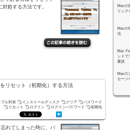
Macの
に対処する方法です。
リンク
Mac
法
Mac 
ンドで
裏技
Mac
セージ
ドをリセット（初期化）する方法
ラブル対策
インストールディスク
クリア
パスワード
リセット
ログイン
ログインパスワード
初期化
ドを忘れてしまった時に、パ