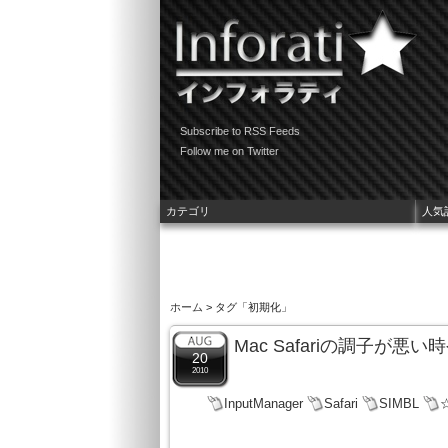
Subscribe to RSS Feeds
Follow me on Twitter
カテゴリ
人気
ホーム
> タグ「初期化」
Mac Safariの調子
20
2010
InputManager
Safari
SIMBL