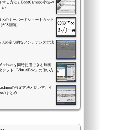
する方法とBootCampの小技や
まとめ
OS Xのキーボードショートカット
（693種類）
OS Xの定期的なメンテナンス方法
Windowsを同時使用できる無料
ソフト「VirtualBox」の使い方
 Machineの設定方法と使い方、小
psのまとめ