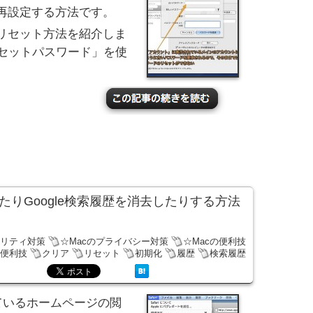
再設定する方法です。
リセット方法を紹介しま
リセットパスワード」を使
削除したりGoogle検索履歴を消去したりする方法
ュリティ対策
☆Macのプライバシー対策
☆Macの便利技
iの便利技
クリア
リセット
初期化
履歴
検索履歴
れているホームページの閲