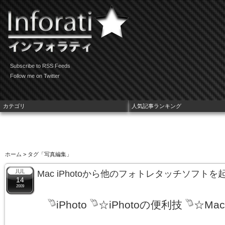
Subscribe to RSS Feeds
Follow me on Twitter
カテゴリ
人気記事ランキング
ホーム
> タグ「写真編集」
Mac iPhotoから他のフォトレタッチソフト
14
2009
iPhoto
☆iPhotoの便利技
☆Ma