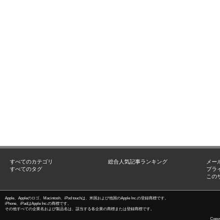
すべてのカテゴリ
総合人気記事ランキング
メー
すべてのタグ
プラ
この
Apple、Appleのロゴ、Macintosh、iPod touchは、米国および他国のApple Inc.の登録商標です。
iPhone、iPadはApple Inc.の商標です。
その他すべての企業名および製品名は、該当する各企業の商標または登録商標です。
Copyri