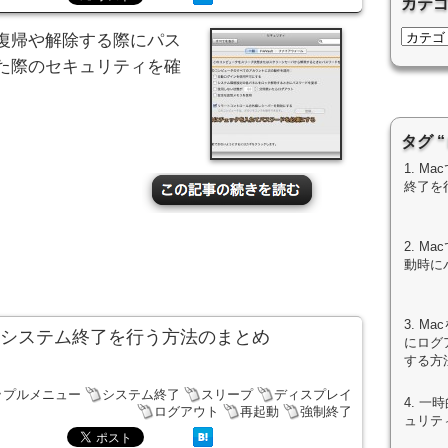
カテ
復帰や解除する際にパス
た際のセキュリティを確
タグ 
1. 
終了を
2. 
動時に
3. 
、システム終了を行う方法のまとめ
にログ
する方
ップルメニュー
システム終了
スリープ
ディスプレイ
4. 
ログアウト
再起動
強制終了
ュリテ