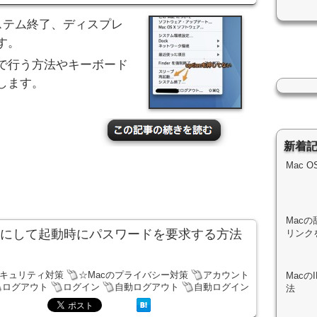
システム終了、ディスプレ
す。
で行う方法やキーボード
します。
新着
Mac 
Macの
効にして起動時にパスワードを要求する方法
リンク
セキュリティ対策
☆Macのプライバシー対策
アカウント
Mac
ログアウト
ログイン
自動ログアウト
自動ログイン
法