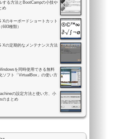
する方法とBootCampの小技や
まとめ
OS Xのキーボードショートカット
（693種類）
OS Xの定期的なメンテナンス方法
Windowsを同時使用できる無料
ソフト「VirtualBox」の使い方
 Machineの設定方法と使い方、小
psのまとめ