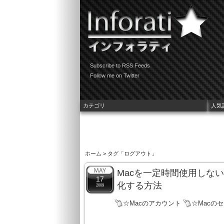
Subscribe to RSS Feeds
Follow me on Twitter
カテゴリ
人気
ホーム
> タグ「ログアウト」
Macを一定時間使用しな
17
化する方法
2009
☆Macのアカウント
☆Macの