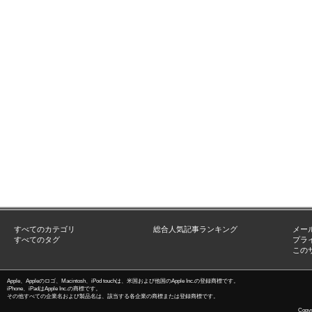
すべてのカテゴリ
総合人気記事ランキング
メー
すべてのタグ
プラ
この
Apple、Appleのロゴ、Macintosh、iPod touchは、米国および他国のApple Inc.の登録商標です。
iPhone、iPadはApple Inc.の商標です。
その他すべての企業名および製品名は、該当する各企業の商標または登録商標です。
Copyri