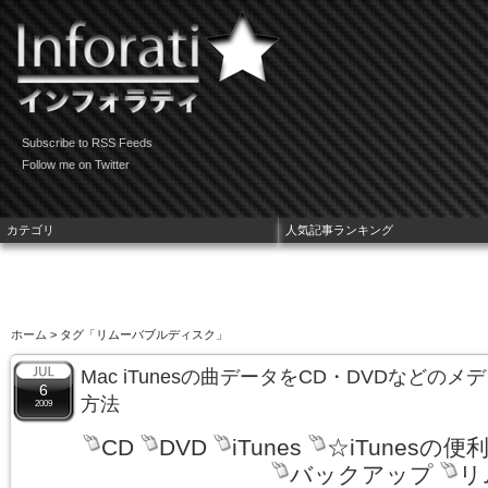
Subscribe to RSS Feeds
Follow me on Twitter
カテゴリ
人気記事ランキング
ホーム
> タグ「リムーバブルディスク」
Mac iTunesの曲データをCD・DVDなど
6
方法
2009
CD
DVD
iTunes
☆iTunesの便
バックアップ
リ