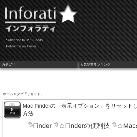
Subscribe to RSS Feeds
Follow me on Twitter
カテゴリ
人気記事ランキング
ホーム
> タグ「リセット」
Mac Finderの「表示オプション」をリセッ
8
方法
2010
Finder
☆Finderの便利技
☆Ma