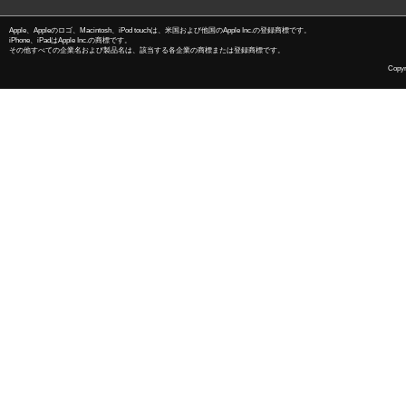
Apple、Appleのロゴ、Macintosh、iPod touchは、米国および他国のApple Inc.の登録商標です。
iPhone、iPadはApple Inc.の商標です。
その他すべての企業名および製品名は、該当する各企業の商標または登録商標です。
Copyri