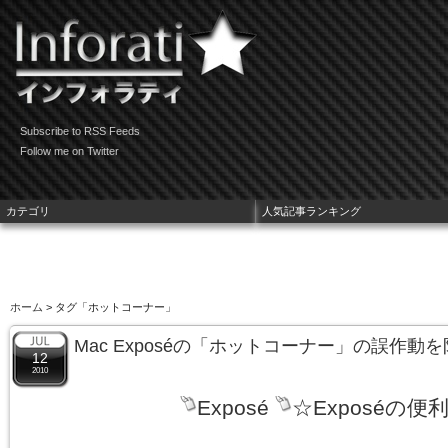
Subscribe to RSS Feeds
Follow me on Twitter
カテゴリ
人気記事ランキング
ホーム
> タグ「ホットコーナー」
Mac Exposéの「ホットコーナー」の誤作
12
2010
Exposé
☆Exposéの便