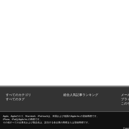
すべてのカテゴリ
総合人気記事ランキング
メー
すべてのタグ
プラ
この
Apple、Appleのロゴ、Macintosh、iPod touchは、米国および他国のApple Inc.の登録商標です。
iPhone、iPadはApple Inc.の商標です。
その他すべての企業名および製品名は、該当する各企業の商標または登録商標です。
Copyri