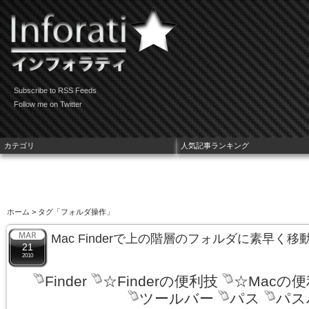
Subscribe to RSS Feeds
Follow me on Twitter
カテゴリ
人気記事ランキング
ホーム
> タグ「フォルダ操作」
Mac Finderで上の階層のフォルダに素早く
21
2010
Finder
☆Finderの便利技
☆Macの
ツールバー
パス
パス