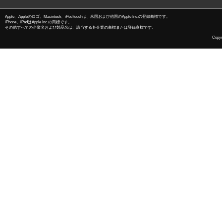
Apple、Appleのロゴ、Macintosh、iPod touchは、米国および他国のApple Inc.の登録商標です。
iPhone、iPadはApple Inc.の商標です。
その他すべての企業名および製品名は、該当する各企業の商標または登録商標です。
Copyri