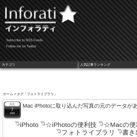
Subscribe to RSS Feeds
Follow me on Twitter
カテゴリ
人気記事ランキング
ホーム
> タグ「フォトライブラリ」
Mac iPhotoに取り込んだ写真の元のデータ
7
2009
iPhoto
☆iPhotoの便利技
☆Macの
フォトライブラリ
書き