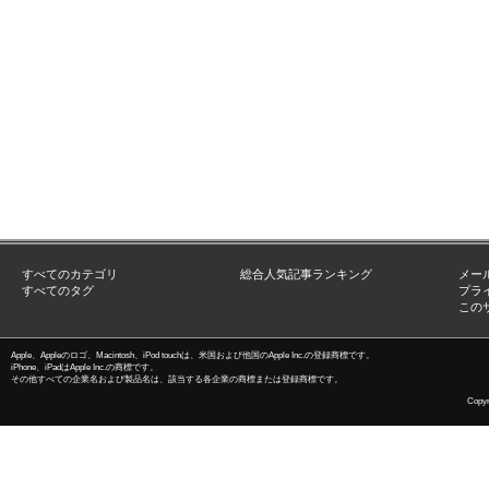
すべてのカテゴリ
総合人気記事ランキング
メー
すべてのタグ
プラ
この
Apple、Appleのロゴ、Macintosh、iPod touchは、米国および他国のApple Inc.の登録商標です。
iPhone、iPadはApple Inc.の商標です。
その他すべての企業名および製品名は、該当する各企業の商標または登録商標です。
Copyri