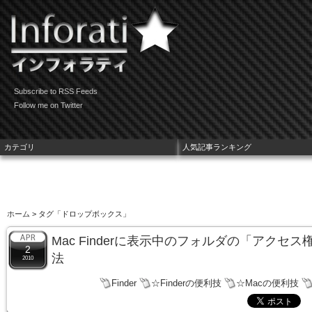
Subscribe to RSS Feeds
Follow me on Twitter
カテゴリ
人気記事ランキング
ホーム
> タグ「ドロップボックス」
Mac Finderに表示中のフォルダの「アクセ
2
法
2010
Finder
☆Finderの便利技
☆Macの便利技