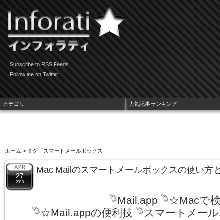
Subscribe to RSS Feeds
Follow me on Twitter
カテゴリ
人気記事ランキング
ホーム
> タグ「スマートメールボックス」
Mac Mailのスマートメールボックスの使い
27
2010
Mail.app
☆Macで
☆Mail.appの便利技
スマートメール