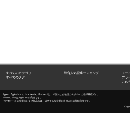
すべてのカテゴリ
総合人気記事ランキング
メー
すべてのタグ
プラ
この
Apple、Appleのロゴ、Macintosh、iPod touchは、米国および他国のApple Inc.の登録商標です。
iPhone、iPadはApple Inc.の商標です。
その他すべての企業名および製品名は、該当する各企業の商標または登録商標です。
Copyri