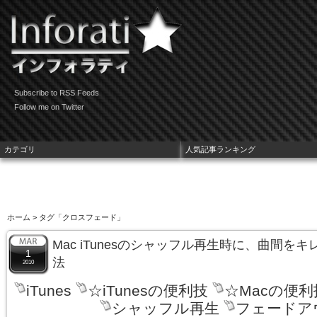
Subscribe to RSS Feeds
Follow me on Twitter
カテゴリ
人気記事ランキング
ホーム
> タグ「クロスフェード」
Mac iTunesのシャッフル再生時に、曲間を
1
法
2010
iTunes
☆iTunesの便利技
☆Macの便利
シャッフル再生
フェードア