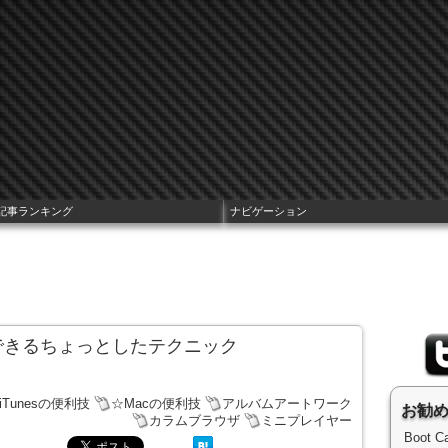
記事ランキング
ナビゲーション
操作できるちょっとしたテクニック
iTunesの便利技
☆Macの便利技
アルバムアートワーク
お勧
カラムブラウザ
ミニプレイヤー
Boot