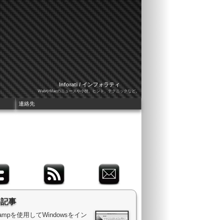
Inforati / インフォラティ
WebやMacのニュースや小技、ヒント、テクニックなど。
連絡先
め記事
 Campを使用してWindowsをイン