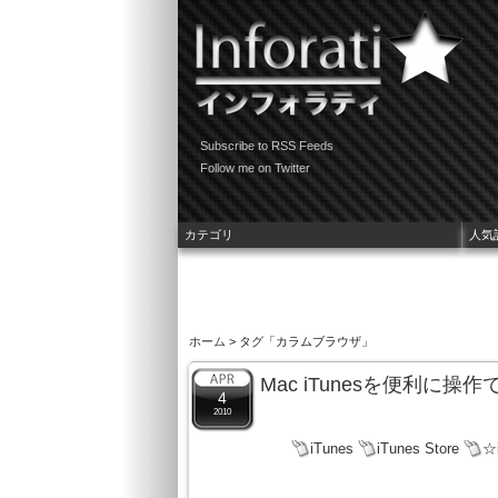
Subscribe to RSS Feeds
Follow me on Twitter
カテゴリ
人気
ホーム
> タグ「カラムブラウザ」
Mac iTunesを便利に
4
2010
iTunes
iTunes Store
☆