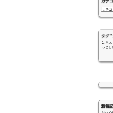
カテ
タグ 
1. M
っとし
新着
Mac 