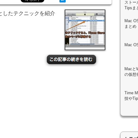
ストール
Tips
っとしたテクニックを紹介
Mac 
まとめ
Mac 
Macと
の仮想化
Time
技やTi