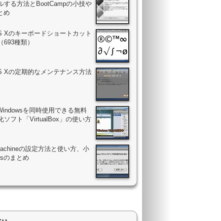
する方法とBootCampの小技や
まとめ
OS Xのキーボードショートカット
（693種類）
OS Xの定期的なメンテナンス方法
Windowsを同時使用できる無料
ソフト「VirtualBox」の使い方
 Machineの設定方法と使い方、小
psのまとめ