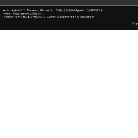
Apple、Appleのロゴ、Macintosh、iPod touchは、米国および他国のApple Inc.の登録商標です。
iPhone、iPadはApple Inc.の商標です。
その他すべての企業名および製品名は、該当する各企業の商標または登録商標です。
Copyri